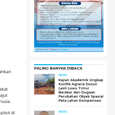
PALING BANYAK DIBACA
rahkan
NEWS
Kajian Akademik Ungkap
Konflik Agraria Dusun
akat.
Laoli Luwu Timur
Berakar dari Dugaan
ajut
Perubahan Objek Spasial
nusia.
Peta Lahan Kompensasi
lisit di
NEWS