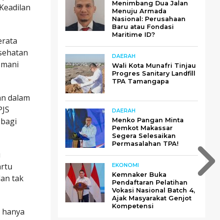
Menimbang Dua Jalan
Keadilan
Menuju Armada
Nasional: Perusahaan
Baru atau Fondasi
Maritime ID?
erata
sehatan
DAERAH
smani
Wali Kota Munafri Tinjau
Progres Sanitary Landfill
TPA Tamangapa
an dalam
PJS
DAERAH
 bagi
Menko Pangan Minta
Pemkot Makassar
Segera Selesaikan
Permasalahan TPA!
u
artu
EKONOMI
Kemnaker Buka
dan tak
Pendaftaran Pelatihan
Vokasi Nasional Batch 4,
Ajak Masyarakat Genjot
Kompetensi
S hanya