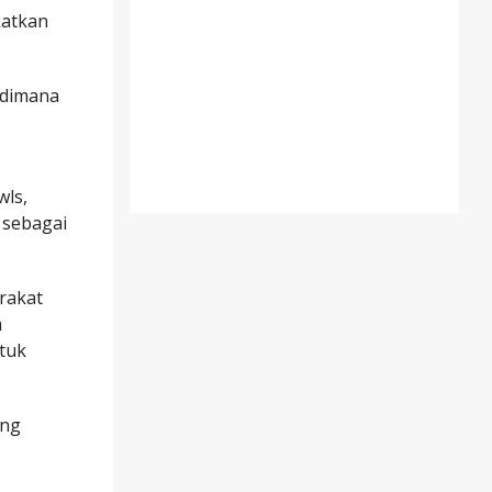
katkan
 dimana
wls,
 sebagai
rakat
m
ntuk
ing