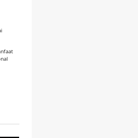
i
anfaat
onal