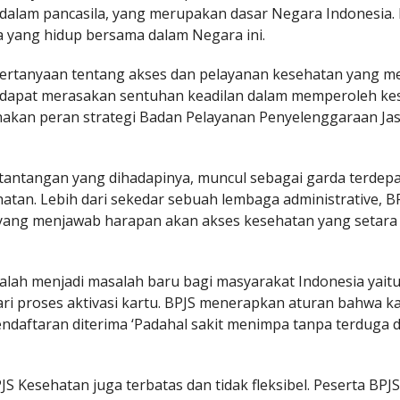
 dalam pancasila, yang merupakan dasar Negara Indonesia. 
a yang hidup bersama dalam Negara ini.
ertanyaan tentang akses dan pelayanan kesehatan yang m
 dapat merasakan sentuhan keadilan dalam memperoleh ke
nakan peran strategi Badan Pelayanan Penyelenggaraan Ja
 tantangan yang dihadapinya, muncul sebagai garda terdep
atan. Lebih dari sekedar sebuah lembaga administrative, B
l yang menjawab harapan akan akses kesehatan yang setara
alah menjadi masalah baru bagi masyarakat Indonesia yait
i proses aktivasi kartu. BPJS menerapkan aturan bahwa k
endaftaran diterima ‘Padahal sakit menimpa tanpa terduga 
S Kesehatan juga terbatas dan tidak fleksibel. Peserta BPJ