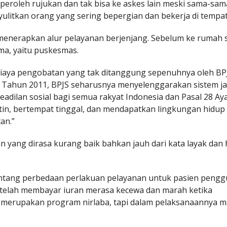
peroleh rujukan dan tak bisa ke askes lain meski sama-sam
ulitkan orang yang sering bepergian dan bekerja di tempat
menerapkan alur pelayanan berjenjang. Sebelum ke rumah s
ama, yaitu puskesmas.
aya pengobatan yang tak ditanggung sepenuhnya oleh BPJ
 Tahun 2011, BPJS seharusnya menyelenggarakan sistem j
adilan sosial bagi semua rakyat Indonesia dan Pasal 28 Ayat
atin, bertempat tinggal, dan mendapatkan lingkungan hidup
an.”
n yang dirasa kurang baik bahkan jauh dari kata layak dan
g tentang perbedaan perlakuan pelayanan untuk pasien peng
 telah membayar iuran merasa kecewa dan marah ketika
 merupakan program nirlaba, tapi dalam pelaksanaannya m