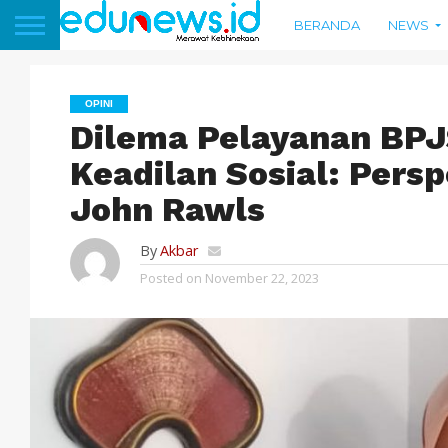
BERANDA
NEWS
OPINI
Dilema Pelayanan BP
Keadilan Sosial: Persp
John Rawls
By
Akbar
Posted on
November 22, 2023