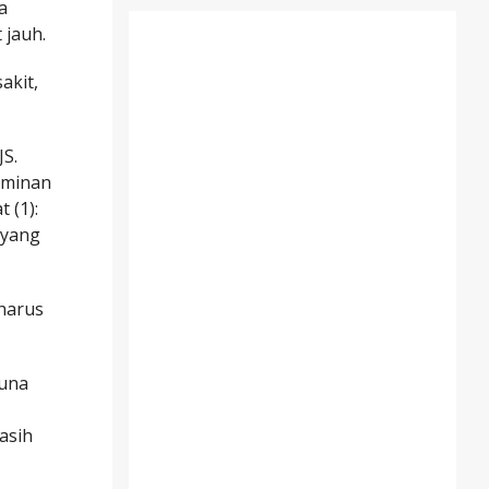
a
 jauh.
akit,
S.
aminan
 (1):
 yang
 harus
guna
asih