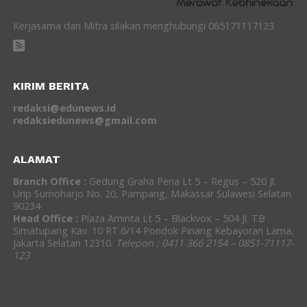
Kerjasama dan Mitra silakan menghubungi 085171117123
KIRIM BERITA
redaksi@edunews.id
redaksiedunews@gmail.com
ALAMAT
Branch Office :
Gedung Graha Pena Lt 5 – Regus – 520 Jl.
Urip Sumoharjo No. 20, Pampang, Makassar Sulawesi Selatan
90234
Head Office :
Plaza Aminta Lt 5 – Blackvox – 504 Jl. TB
Simatupang Kav. 10 RT.6/14 Pondok Pinang Kebayoran Lama,
Jakarta Selatan 12310.
Telepon : 0411 366 2154 – 0851-71117-
123