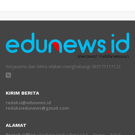
Kerjasama dan Mitra silakan menghubungi 085171117123
KIRIM BERITA
redaksi@edunews.id
redaksiedunews@gmail.com
ALAMAT
Branch Office :
Gedung Graha Pena Lt 5 – Regus – 520 Jl.