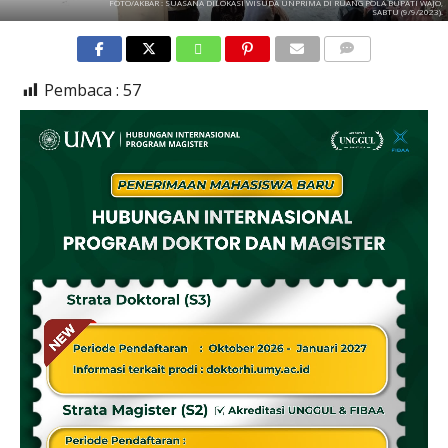
FOTO/AKBAR : SUASANA DILOKASI WISUDA UNPRIMA DI RUANG POLA BUPATI WAJO,
SABTU (9/9/2023).
COMMENTS
Pembaca :
57