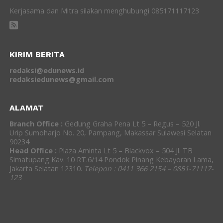
Kerjasama dan Mitra silakan menghubungi 085171117123
KIRIM BERITA
redaksi@edunews.id
redaksiedunews@gmail.com
ALAMAT
Branch Office :
Gedung Graha Pena Lt 5 – Regus – 520 Jl.
Urip Sumoharjo No. 20, Pampang, Makassar Sulawesi Selatan
90234
Head Office :
Plaza Aminta Lt 5 – Blackvox – 504 Jl. TB
Simatupang Kav. 10 RT.6/14 Pondok Pinang Kebayoran Lama,
Jakarta Selatan 12310.
Telepon : 0411 366 2154 – 0851-71117-
123