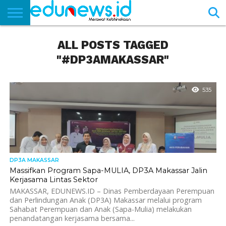
BERANDA
ALL POSTS TAGGED
NEWS
EDUNEWS
LITERASI
PUSTAKA
SOSOK
TEKNO
KHASANAH
SASTRA
"#DP3AMAKASSAR"
535
DP3A MAKASSAR
Massifkan Program Sapa-MULIA, DP3A Makassar Jalin
Kerjasama Lintas Sektor
MAKASSAR, EDUNEWS.ID – Dinas Pemberdayaan Perempuan
dan Perlindungan Anak (DP3A) Makassar melalui program
Sahabat Perempuan dan Anak (Sapa-Mulia) melakukan
penandatangan kerjasama bersama...