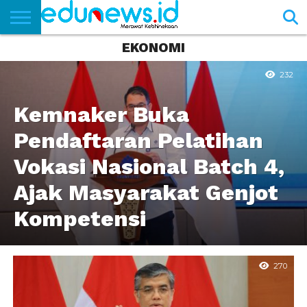
EKONOMI
BERANDA
NEWS
EDUNEWS
LITERASI
PUSTAKA
SOSOK
TEKNO
KHASANAH
SASTRA
232
Kemnaker Buka
Pendaftaran Pelatihan
Vokasi Nasional Batch 4,
Ajak Masyarakat Genjot
Kompetensi
270