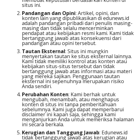
membuat keputusan berdasarkan konten di
situs ini.
Pandangan dan Opini
: Artikel, opini, dan
konten lain yang dipublikasikan di edunews.id
adalah pandangan pribadi dari penulis masing-
masing dan tidak selalu mencerminkan
pendapat atau kebijakan resmi kami. Kami tidak
bertanggung jawab atas konsekuensi dari
pandangan atau opini tersebut.
Tautan Eksternal
: Situs ini mungkin
menyertakan tautan ke situs eksternal lainnya.
Kami tidak memiliki kontrol atas konten atau
kebijakan situs-situs tersebut dan tidak
bertanggung jawab atas informasi atau materi
yang mereka sajikan. Penggunaan tautan
eksternal ini sepenuhnya merupakan risiko
Anda sendiri.
Perubahan Konten
: Kami berhak untuk
mengubah, menambah, atau menghapus
konten di situs ini tanpa pemberitahuan
sebelumnya. Kami juga dapat memperbarui
disclaimer ini kapan saja, sehingga kami
menganjurkan Anda untuk memeriksa halaman
ini secara berkala.
Kerugian dan Tanggung Jawab
: Edunews.id
tidak bertanggung jawab atas kerugian atau