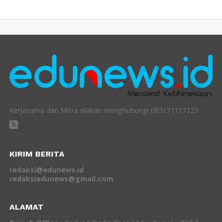
Kerjasama dan Mitra silakan menghubungi 085171117123
KIRIM BERITA
redaksi@edunews.id
redaksiedunews@gmail.com
ALAMAT