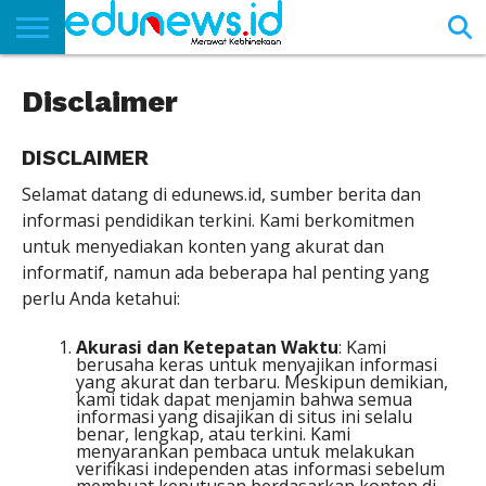
BERANDA
Disclaimer
NEWS
EDUNEWS
LITERASI
PUSTAKA
SOSOK
TEKNO
KHASANAH
SASTRA
DISCLAIMER
Selamat datang di edunews.id, sumber berita dan
informasi pendidikan terkini. Kami berkomitmen
untuk menyediakan konten yang akurat dan
informatif, namun ada beberapa hal penting yang
perlu Anda ketahui:
Akurasi dan Ketepatan Waktu
: Kami
berusaha keras untuk menyajikan informasi
yang akurat dan terbaru. Meskipun demikian,
kami tidak dapat menjamin bahwa semua
informasi yang disajikan di situs ini selalu
benar, lengkap, atau terkini. Kami
menyarankan pembaca untuk melakukan
verifikasi independen atas informasi sebelum