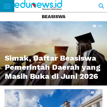
BEASISWA
BERANDA
NEWS
EDUNEWS
LITERASI
PUSTAKA
SOSOK
TEKNO
KHASANAH
SASTRA
328
Simak, Daftar Beasiswa
Pemerintah Daerah yang
Masih Buka di Juni 2026
419