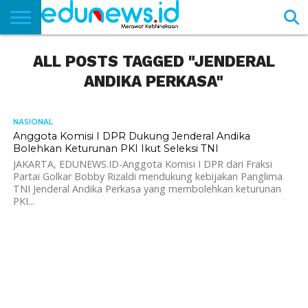
BERANDA
ALL POSTS TAGGED "JENDERAL
NEWS
EDUNEWS
LITERASI
PUSTAKA
SOSOK
TEKNO
KHASANAH
SASTRA
ANDIKA PERKASA"
NASIONAL
662
Anggota Komisi I DPR Dukung Jenderal Andika
Bolehkan Keturunan PKI Ikut Seleksi TNI
JAKARTA, EDUNEWS.ID-Anggota Komisi I DPR dari Fraksi
Partai Golkar Bobby Rizaldi mendukung kebijakan Panglima
TNI Jenderal Andika Perkasa yang membolehkan keturunan
PKI...