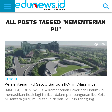
BERANDA
ALL POSTS TAGGED "KEMENTERIAN
NEWS
EDUNEWS
LITERASI
PUSTAKA
SOSOK
TEKNO
KHASANAH
SASTRA
PU"
409
NASIONAL
Kementerian PU Setop Bangun IKN, ini Alasannya!
JAKARTA, EDUNEWS.ID – Kementerian Pekerjaan Umum (PU)
memastikan tidak lagi terlibat dalam pembangunan Ibu Kota
Nusantara (IKN) mulai tahun depan. Seluruh tanggung...