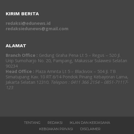
KIRIM BERITA
redaksi@edunews.id
redaksiedunews@gmail.com
ALAMAT
Branch Office :
Gedung Graha Pena Lt 5 – Regus – 520 Jl.
Urip Sumoharjo No. 20, Pampang, Makassar Sulawesi Selatan
90234
Head Office :
Plaza Aminta Lt 5 – Blackvox – 504 Jl. TB
Simatupang Kav. 10 RT.6/14 Pondok Pinang Kebayoran Lama,
Jakarta Selatan 12310.
Telepon : 0411 366 2154 – 0851-71117-
123
TENTANG
REDAKSI
IKLAN DAN KERJASAMA
KEBIJAKAN PRIVASI
DISCLAIMER