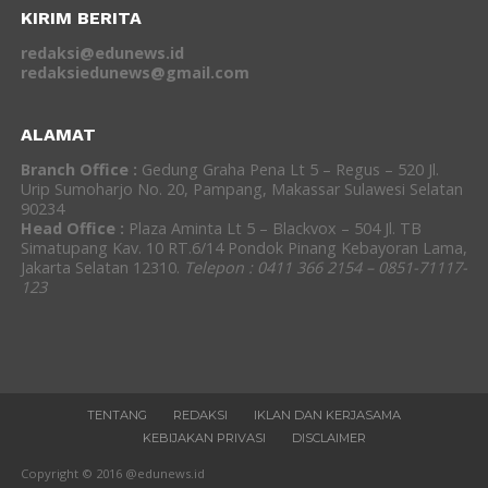
KIRIM BERITA
redaksi@edunews.id
redaksiedunews@gmail.com
ALAMAT
Branch Office :
Gedung Graha Pena Lt 5 – Regus – 520 Jl.
Urip Sumoharjo No. 20, Pampang, Makassar Sulawesi Selatan
90234
Head Office :
Plaza Aminta Lt 5 – Blackvox – 504 Jl. TB
Simatupang Kav. 10 RT.6/14 Pondok Pinang Kebayoran Lama,
Jakarta Selatan 12310.
Telepon : 0411 366 2154 – 0851-71117-
123
TENTANG
REDAKSI
IKLAN DAN KERJASAMA
KEBIJAKAN PRIVASI
DISCLAIMER
Copyright © 2016 @edunews.id