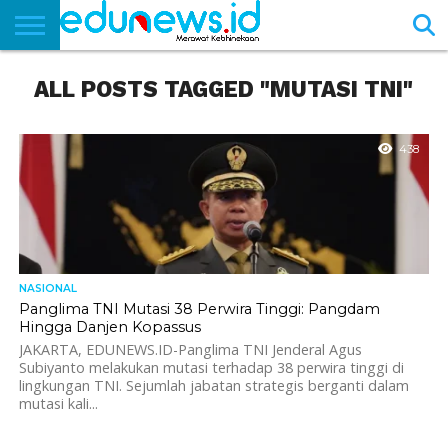
BERANDA
ALL POSTS TAGGED "MUTASI TNI"
NEWS
EDUNEWS
LITERASI
PUSTAKA
SOSOK
TEKNO
KHASANAH
SASTRA
438
NASIONAL
Panglima TNI Mutasi 38 Perwira Tinggi: Pangdam
Hingga Danjen Kopassus
JAKARTA, EDUNEWS.ID-Panglima TNI Jenderal Agus
Subiyanto melakukan mutasi terhadap 38 perwira tinggi di
lingkungan TNI. Sejumlah jabatan strategis berganti dalam
mutasi kali...