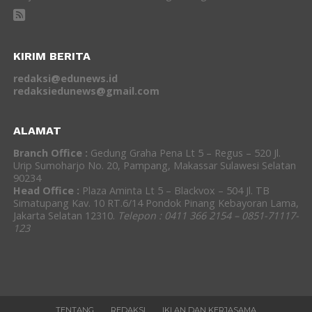
KIRIM BERITA
redaksi@edunews.id
redaksiedunews@gmail.com
ALAMAT
Branch Office :
Gedung Graha Pena Lt 5 – Regus – 520 Jl.
Urip Sumoharjo No. 20, Pampang, Makassar Sulawesi Selatan
90234
Head Office :
Plaza Aminta Lt 5 – Blackvox – 504 Jl. TB
Simatupang Kav. 10 RT.6/14 Pondok Pinang Kebayoran Lama,
Jakarta Selatan 12310.
Telepon : 0411 366 2154 – 0851-71117-
123
TENTANG
REDAKSI
IKLAN DAN KERJASAMA