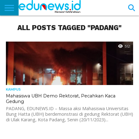
BERANDA
ALL POSTS TAGGED "PADANG"
NEWS
EDUNEWS
LITERASI
PUSTAKA
SOSOK
TEKNO
KHASANAH
SASTRA
512
KAMPUS
Mahasiswa UBH Demo Rektorat, Pecahkan Kaca
Gedung
PADANG, EDUNEWS.ID – Massa aksi Mahasiswa Universitas
Bung Hatta (UBH) berdemonstrasi di gedung Rektorat (UBH)
di Ulak Karang, Kota Padang, Senin (20/11/2023)...