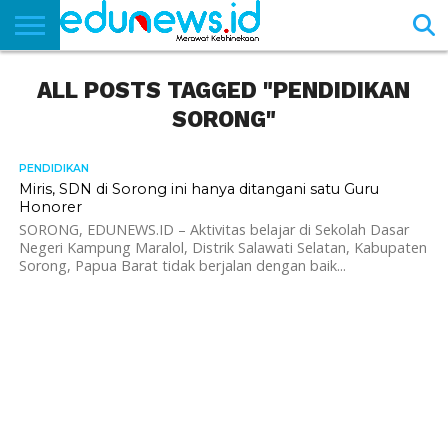
BERANDA
ALL POSTS TAGGED "PENDIDIKAN
NEWS
EDUNEWS
LITERASI
PUSTAKA
SOSOK
TEKNO
KHASANAH
SASTRA
SORONG"
PENDIDIKAN
Miris, SDN di Sorong ini hanya ditangani satu Guru
Honorer
SORONG, EDUNEWS.ID – Aktivitas belajar di Sekolah Dasar
Negeri Kampung Maralol, Distrik Salawati Selatan, Kabupaten
Sorong, Papua Barat tidak berjalan dengan baik...