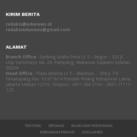
KIRIM BERITA
redaksi@edunews.id
redaksiedunews@gmail.com
ALAMAT
Branch Office :
Gedung Graha Pena Lt 5 – Regus – 520 Jl.
Urip Sumoharjo No. 20, Pampang, Makassar Sulawesi Selatan
90234
Head Office :
Plaza Aminta Lt 5 – Blackvox – 504 Jl. TB
Simatupang Kav. 10 RT.6/14 Pondok Pinang Kebayoran Lama,
Jakarta Selatan 12310.
Telepon : 0411 366 2154 – 0851-71117-
123
TENTANG
REDAKSI
IKLAN DAN KERJASAMA
KEBIJAKAN PRIVASI
DISCLAIMER