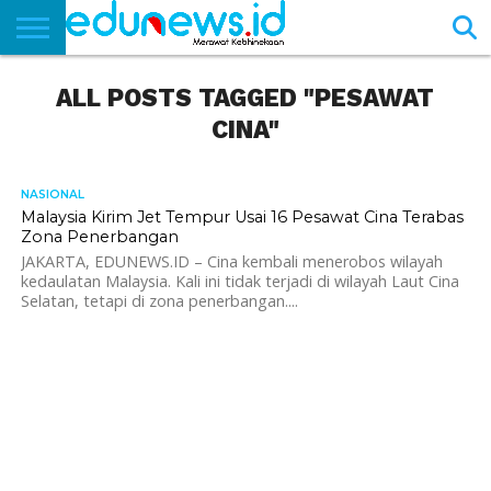
BERANDA
ALL POSTS TAGGED "PESAWAT
NEWS
EDUNEWS
LITERASI
PUSTAKA
SOSOK
TEKNO
KHASANAH
SASTRA
CINA"
NASIONAL
836
Malaysia Kirim Jet Tempur Usai 16 Pesawat Cina Terabas
Zona Penerbangan
JAKARTA, EDUNEWS.ID – Cina kembali menerobos wilayah
kedaulatan Malaysia. Kali ini tidak terjadi di wilayah Laut Cina
Selatan, tetapi di zona penerbangan....