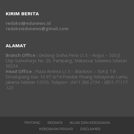
KIRIM BERITA
redaksi@edunews.id
redaksiedunews@gmail.com
ALAMAT
Branch Office :
Gedung Graha Pena Lt 5 – Regus – 520 Jl.
Urip Sumoharjo No. 20, Pampang, Makassar Sulawesi Selatan
90234
Head Office :
Plaza Aminta Lt 5 – Blackvox – 504 Jl. TB
Simatupang Kav. 10 RT.6/14 Pondok Pinang Kebayoran Lama,
Jakarta Selatan 12310.
Telepon : 0411 366 2154 – 0851-71117-
123
TENTANG
REDAKSI
IKLAN DAN KERJASAMA
KEBIJAKAN PRIVASI
DISCLAIMER