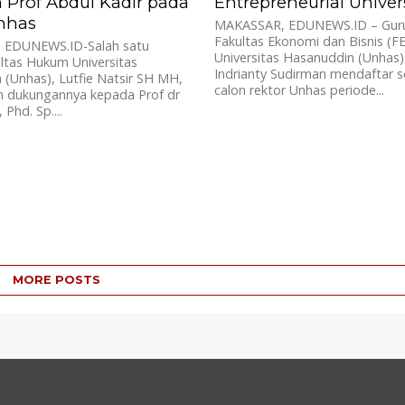
 Prof Abdul Kadir pada
Entrepreneurial Univer
Unhas
MAKASSAR, EDUNEWS.ID – Gur
Fakultas Ekonomi dan Bisnis (F
 EDUNEWS.ID-Salah satu
Universitas Hasanuddin (Unhas)
ltas Hukum Universitas
Indrianty Sudirman mendaftar 
(Unhas), Lutfie Natsir SH MH,
calon rektor Unhas periode...
 dukungannya kepada Prof dr
 Phd. Sp....
MORE POSTS