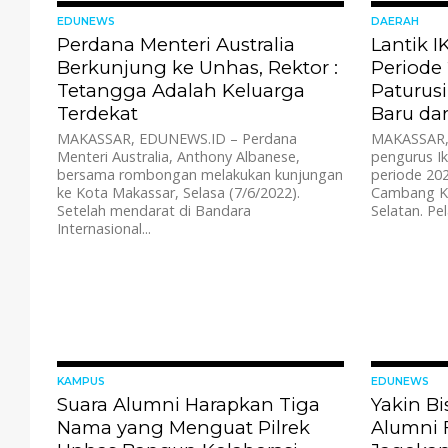
2025, salah satu figur...
832
EDUNEWS
DAERAH
Perdana Menteri Australia
Lantik 
Berkunjung ke Unhas, Rektor :
Periode 
Tetangga Adalah Keluarga
Paturus
Terdekat
Baru da
MAKASSAR, EDUNEWS.ID – Perdana
MAKASSAR, 
Menteri Australia, Anthony Albanese,
pengurus I
bersama rombongan melakukan kunjungan
periode 202
ke Kota Makassar, Selasa (7/6/2022).
Cambang Ka
Setelah mendarat di Bandara
Selatan. Pel
Internasional...
1.0K
KAMPUS
EDUNEWS
Suara Alumni Harapkan Tiga
Yakin B
Nama yang Menguat Pilrek
Alumni 