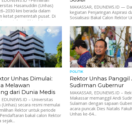
 EDUNEWS.ID –Pemilihan
ersitas Hasanuddin (Unhas)
MAKASSAR, EDUNEWS.ID — Da
26–2030 kini berada dalam
kegiatan Penjaringan Aspirasi d
 ketat pemerintah pusat. Di
Sosialisasi Bakal Calon Rektor U
iapan tahap akhir oleh...
Hasanuddin periode 2026–2030,
Budu tampil sebagai salah satu..
480
POLITIK
ktor Unhas Dimulai:
Rektor Unhas Panggil
na Melawan
Sudirman Gubernur
ng dari Dunia Medis
MAKASSAR, EDUNEWS.ID – Rek
Makassar memanggil Andi Sudi
EDUNEWS.ID – Universitas
Sulaiman dengan sapaan Guber
 (Unhas) secara resmi memulai
acara puncak Dies Natalis Fakul
ilihan Rektor untuk periode
Unhas ke-64...
Pendaftaran bakal calon Rektor
 sejak...