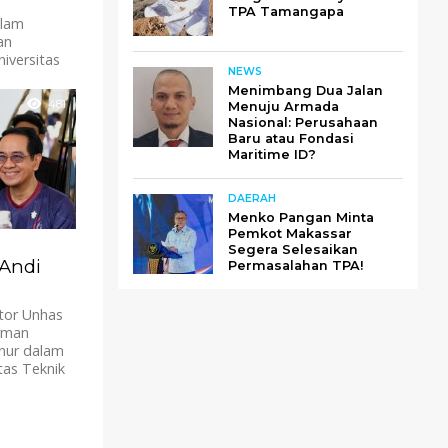
TPA Tamangapa
lam
an
niversitas
NEWS
 Prof.
Menimbang Dua Jalan
.
481
Menuju Armada
Nasional: Perusahaan
Baru atau Fondasi
Maritime ID?
DAERAH
Menko Pangan Minta
Pemkot Makassar
Segera Selesaikan
 Andi
Permasalahan TPA!
tor Unhas
rman
nur dalam
tas Teknik