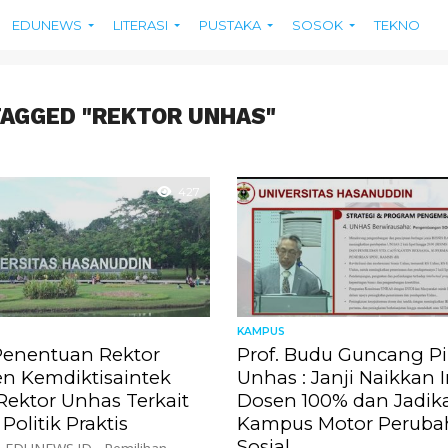
EDUNEWS
LITERASI
PUSTAKA
SOSOK
TEKNO
TAGGED "REKTOR UNHAS"
427
KAMPUS
Penentuan Rektor
Prof. Budu Guncang Pi
jen Kemdiktisaintek
Unhas : Janji Naikkan I
Rektor Unhas Terkait
Dosen 100% dan Jadik
olitik Praktis
Kampus Motor Peruba
Sosial