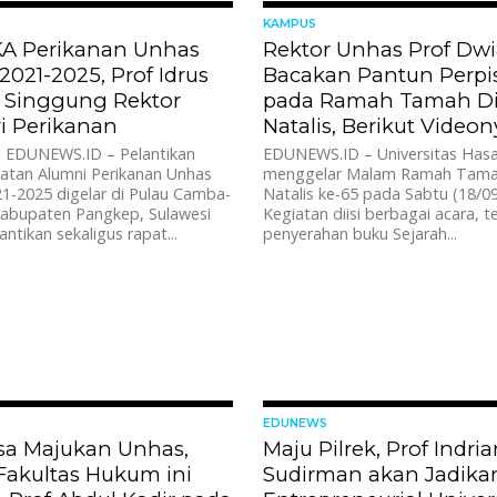
953
KAMPUS
IKA Perikanan Unhas
Rektor Unhas Prof Dwi
2021-2025, Prof Idrus
Bacakan Pantun Perp
i Singgung Rektor
pada Ramah Tamah Di
ri Perikanan
Natalis, Berikut Videon
EDUNEWS.ID – Pelantikan
EDUNEWS.ID – Universitas Has
katan Alumni Perikanan Unhas
menggelar Malam Ramah Tama
1-2025 digelar di Pulau Camba-
Natalis ke-65 pada Sabtu (18/09
bupaten Pangkep, Sulawesi
Kegiatan diisi berbagai acara, 
antikan sekaligus rapat...
penyerahan buku Sejarah...
1.0K
EDUNEWS
isa Majukan Unhas,
Maju Pilrek, Prof Indria
Fakultas Hukum ini
Sudirman akan Jadika