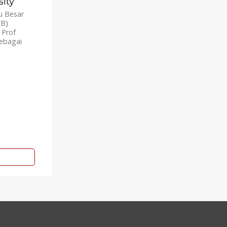
sity
u Besar
EB)
 Prof
sebagai