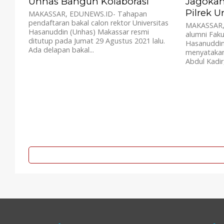
Unhas Bangun Kolaborasi
Jagokan
Pilrek 
MAKASSAR, EDUNEWS.ID- Tahapan
pendaftaran bakal calon rektor Universitas
MAKASSAR,
Hasanuddin (Unhas) Makassar resmi
alumni Faku
ditutup pada Jumat 29 Agustus 2021 lalu.
Hasanuddin 
Ada delapan bakal...
menyatakan
Abdul Kadir,