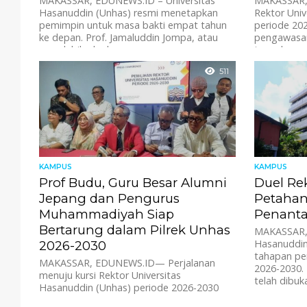
MAKASSAR, EDUNEWS.ID – Universitas
MAKASSAR,
Hasanuddin (Unhas) resmi menetapkan
Rektor Univ
pemimpin untuk masa bakti empat tahun
periode 20
ke depan. Prof. Jamaluddin Jompa, atau
pengawasan
yang lebih akrab...
tengah pers
511
KAMPUS
KAMPUS
Prof Budu, Guru Besar Alumni
Duel Re
Jepang dan Pengurus
Petaha
Muhammadiyah Siap
Penanta
Bertarung dalam Pilrek Unhas
MAKASSAR, 
Hasanuddin
2026-2030
tahapan pem
MAKASSAR, EDUNEWS.ID— ​​Perjalanan
2026-2030. 
menuju kursi Rektor Universitas
telah dibuka
Hasanuddin (Unhas) periode 2026-2030
mulai panas. Pada hari Jumat, 22 Agustus