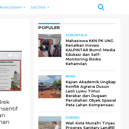
KHASANAH
SASTRA
POPULER
GORONTALO
Mahasiswa KKN PK UNG
Kenalkan Inovasi
KALPINTAR Bumil: Media
Edukasi dan Self-
969
Monitoring Risiko
Kehamilan
NEWS
Kajian Akademik Ungkap
Konflik Agraria Dusun
Laoli Luwu Timur
Berakar dari Dugaan
Perubahan Objek Spasial
lrek
Peta Lahan Kompensasi
nsentif
an
DAERAH
han
Wali Kota Munafri Tinjau
Progres Sanitary Landfill