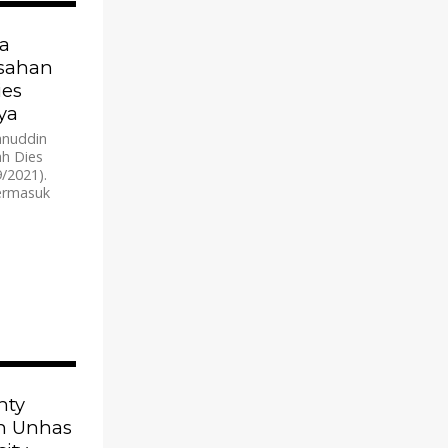
830
a
isahan
es
ya
anuddin
h Dies
/2021).
termasuk
962
nty
n Unhas