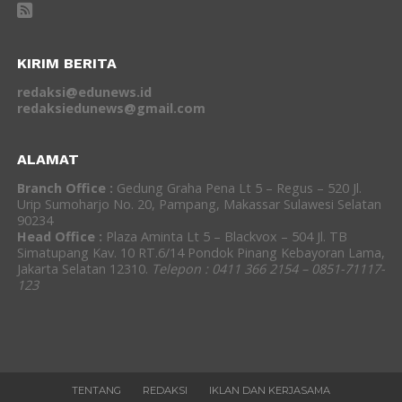
KIRIM BERITA
redaksi@edunews.id
redaksiedunews@gmail.com
ALAMAT
Branch Office :
Gedung Graha Pena Lt 5 – Regus – 520 Jl.
Urip Sumoharjo No. 20, Pampang, Makassar Sulawesi Selatan
90234
Head Office :
Plaza Aminta Lt 5 – Blackvox – 504 Jl. TB
Simatupang Kav. 10 RT.6/14 Pondok Pinang Kebayoran Lama,
Jakarta Selatan 12310.
Telepon : 0411 366 2154 – 0851-71117-
123
TENTANG
REDAKSI
IKLAN DAN KERJASAMA