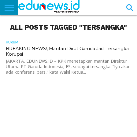
BERANDA
ALL POSTS TAGGED "TERSANGKA"
NEWS
EDUNEWS
LITERASI
PUSTAKA
SOSOK
TEKNO
KHASANAH
SASTRA
HUKUM
BREAKING NEWS!, Mantan Dirut Garuda Jadi Tersangka
Korupsi
JAKARTA, EDUNEWS.ID – KPK menetapkan mantan Direktur
Utama PT Garuda Indonesia, ES, sebagai tersangka. “Iya akan
ada konferensi pers,” kata Wakil Ketua...