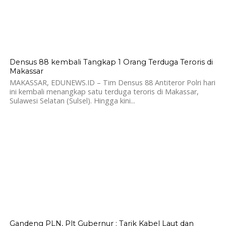
737
Densus 88 kembali Tangkap 1 Orang Terduga Teroris di
Makassar
MAKASSAR, EDUNEWS.ID – Tim Densus 88 Antiteror Polri hari
ini kembali menangkap satu terduga teroris di Makassar,
Sulawesi Selatan (Sulsel). Hingga kini...
873
Gandeng PLN, Plt Gubernur : Tarik Kabel Laut dan