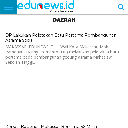
DAERAH
BERANDA
NEWS
EDUNEWS
LITERASI
PUSTAKA
SOSOK
TEKNO
KHASANAH
SASTRA
616
DP Lakukan Peletakan Batu Pertama Pembangunan
Asrama Stiba
MAKASSAR, EDUNEWS.ID — Wali Kota Makassar, Moh
Ramdhan “Danny” Pomanto (DP) melakukan peletakan batu
pertama pada pembangunan gedung asrama Mahasiswi
Sekolah Tinggi...
1.3K
Kepala Bapenda Makassar Berharta 56 M, Ini