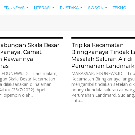
EDUNEWS
LITERASI
PUSTAKA
SOSOK
TEKNO
600
 Gabungan Skala Besar
Tripika Kecamatan
ngkanaya, Camat
Biringkanaya Tindak L
n Rawannya
Masalah Saluran Air di
mas
Perumahan Landmark
 EDUNEWS.ID – Tadi malam,
MAKASSAR, EDUNEWS.ID – Trip
gan Skala Besar Kecamatan
Kecamatan Biringkanaya langs
a dilaksanakan di halaman
mengambil tindakan setelah dik
abtu (23/7/2022). Apel
adanya kendala saluran air warg
i dipimpin oleh...
Perumahan Landmard, Sudiang.
satu...