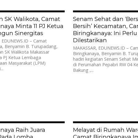
668
n SK Walikota, Camat
Senam Sehat dan ‘Bers
naya Minta 11 PJ Ketua
Bersih’ Kecamatan, C
gun Sinergitas
Biringkanaya: Ini Perlu
Dilestarikan
 EDUNEWS.ID – Camat
ya, Benyamin B. Turupadang,
MAKASSAR, EDUNEWS.ID – Ca
n SK Walikota Makassar
Biringkanaya, Benyamin B. Tur
a PJ Ketua Lembaga
hadiri kegiatan Senam Sehat M
aan Masyarakat (LPM)
di Perumahan Pepabri RW 04 Ke
..
Bakung ,...
521
anaya Raih Juara
Melayat di Rumah War
ada Lomba
Camat Biringkanaya I