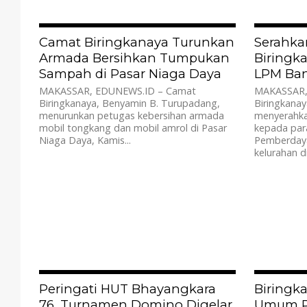
696
Camat Biringkanaya Turunkan
Serahka
Armada Bersihkan Tumpukan
Biringka
Sampah di Pasar Niaga Daya
LPM Ban
MAKASSAR, EDUNEWS.ID – Camat
MAKASSAR,
Biringkanaya, Benyamin B. Turupadang,
Biringkana
menurunkan petugas kebersihan armada
menyerahka
mobil tongkang dan mobil amrol di Pasar
kepada par
Niaga Daya, Kamis...
Pemberday
kelurahan di.
580
Peringati HUT Bhayangkara
Biringk
76, Turnamen Domino Digelar
Umum P