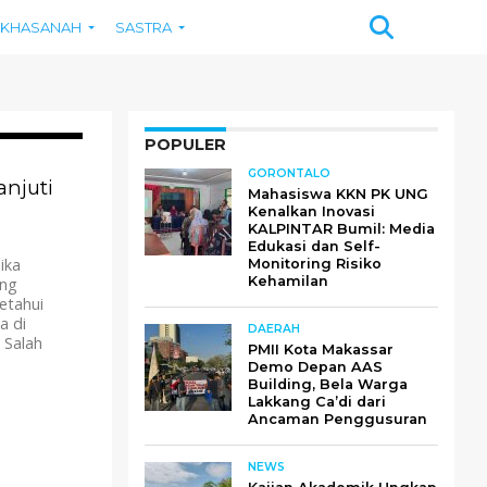
KHASANAH
SASTRA
POPULER
909
GORONTALO
anjuti
Mahasiswa KKN PK UNG
Kenalkan Inovasi
KALPINTAR Bumil: Media
Edukasi dan Self-
ika
Monitoring Risiko
Kehamilan
ung
etahui
a di
DAERAH
 Salah
PMII Kota Makassar
Demo Depan AAS
Building, Bela Warga
Lakkang Ca’di dari
Ancaman Penggusuran
NEWS