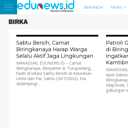
BERANDA
NEWS
BIRKA
594
Sabtu Bersih, Camat
Patroli
Biringkanaya Harap Warga
di Biri
Selalu Aktif Jaga Lingkungan
Ingatka
Kamtib
MAKASSAR, EDUNEWS.ID – Camat
Biringkanaya, Benyamin B. Turupadang,
MAKASSAR,
hadir di lokasi Sabtu Bersih di Kelurahan
Apel Gabun
Untia dan Pai, Sabtu (30/7/2022). Dia
Biringkanay
didampingi...
Mapolsek, S
gabungan in