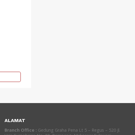
ALAMAT
Branch Office :
Gedung Graha Pena Lt 5 – Regus – 520 Jl.