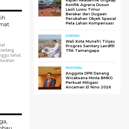
Kajian Akademik Ungkap
Konflik Agraria Dusun
Laoli Luwu Timur
Berakar dari Dugaan
587
ih
Perubahan Objek Spasial
amat
Peta Lahan Kompensasi
DAERAH
Wali Kota Munafri Tinjau
mat
Progres Sanitary Landfill
upadang
TPA Tamangapa
inggu Sehat
lurahan
NASIONAL
Anggota DPR Danang
Wicaksana Minta BMKG
Perkuat Mitigasi
Ancaman El Nino 2026
541
ga,
mbau