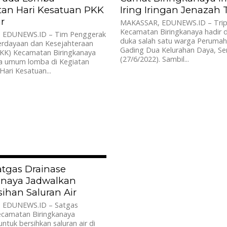
tan Hari Kesatuan PKK
Iring Iringan Jenazah T
r
MAKASSAR, EDUNEWS.ID – Trip
Kecamatan Biringkanaya hadir 
 EDUNEWS.ID – Tim Penggerak
duka salah satu warga Perumah
rdayaan dan Kesejahteraan
Gading Dua Kelurahan Daya, Se
PKK) Kecamatan Biringkanaya
(27/6/2022). Sambil...
ra umum lomba di Kegiatan
Hari Kesatuan...
486
atgas Drainase
anaya Jadwalkan
ihan Saluran Air
 EDUNEWS.ID – Satgas
ecamatan Biringkanaya
untuk bersihkan saluran air di