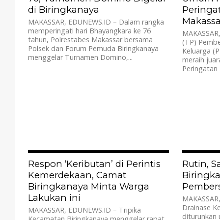
di Biringkanaya
Peringa
Makassa
MAKASSAR, EDUNEWS.ID – Dalam rangka
memperingati hari Bhayangkara ke 76
MAKASSAR,
tahun, Polrestabes Makassar bersama
(TP) Pembe
Polsek dan Forum Pemuda Biringkanaya
Keluarga (
menggelar Turnamen Domino,...
meraih jua
Peringatan 
698
Respon ‘Keributan’ di Perintis
Rutin, S
Kemerdekaan, Camat
Biringk
Biringkanaya Minta Warga
Pembers
Lakukan ini
MAKASSAR,
Drainase K
MAKASSAR, EDUNEWS.ID – Tripika
diturunkan 
Kecamatan Biringkanaya menggelar rapat