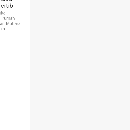
ertib
ika
di rumah
an Mutiara
nin