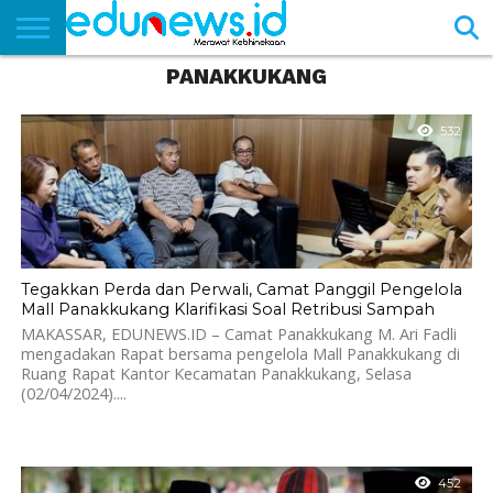
PANAKKUKANG
BERANDA
NEWS
EDUNEWS
LITERASI
PUSTAKA
SOSOK
TEKNO
KHASANAH
SASTRA
532
Tegakkan Perda dan Perwali, Camat Panggil Pengelola
Mall Panakkukang Klarifikasi Soal Retribusi Sampah
MAKASSAR, EDUNEWS.ID – Camat Panakkukang M. Ari Fadli
mengadakan Rapat bersama pengelola Mall Panakkukang di
Ruang Rapat Kantor Kecamatan Panakkukang, Selasa
(02/04/2024)....
452