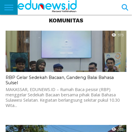
KOMUNITAS
BERANDA
NEWS
EDUNEWS
LITERASI
PUSTAKA
SOSOK
TEKNO
KHASANAH
SASTRA
573
RBP Gelar Sedekah Bacaan, Gandeng Balai Bahasa
Sulsel
MAKASSAR, EDUNEWS.ID – Rumah Baca pesisir (RBP)
menggelar Sedekah Bacaan bersama pihak Balai Bahasa
Sulawesi Selatan. Kegiatan berlangsung sekitar pukul 10.30
Wita...
582