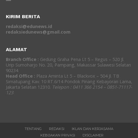
KIRIM BERITA
redaksi@edunews.id
redaksiedunews@gmail.com
ALAMAT
Branch Office :
Gedung Graha Pena Lt 5 – Regus – 520 Jl.
Urip Sumoharjo No. 20, Pampang, Makassar Sulawesi Selatan
90234
Head Office :
Plaza Aminta Lt 5 – Blackvox – 504 Jl. TB
Simatupang Kav. 10 RT.6/14 Pondok Pinang Kebayoran Lama,
Jakarta Selatan 12310.
Telepon : 0411 366 2154 – 0851-71117-
123
TENTANG
REDAKSI
IKLAN DAN KERJASAMA
KEBIJAKAN PRIVASI
DISCLAIMER