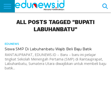
BERANDA
ALL POSTS TAGGED "BUPATI
NEWS
EDUNEWS
LITERASI
PUSTAKA
SOSOK
TEKNO
KHASANAH
SASTRA
LABUHANBATU"
EDUNEWS
5.1K
Siswa SMP Di Labuhanbatu Wajib Beli Baju Batik
RANTAUPRAPAT, EDUNEWS.ID – Baru – baru ini pelajar
tingkat Sekolah Menengah Pertama (SMP) di Rantauprapat,
Labuhanbatu, Sumatera Utara diwajibkan untuk membeli baju
batik...