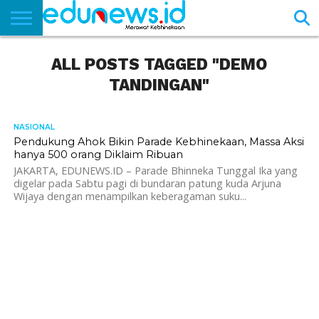
BERANDA
ALL POSTS TAGGED "DEMO
NEWS
EDUNEWS
LITERASI
PUSTAKA
SOSOK
TEKNO
KHASANAH
SASTRA
TANDINGAN"
NASIONAL
3.1K
Pendukung Ahok Bikin Parade Kebhinekaan, Massa Aksi
hanya 500 orang Diklaim Ribuan
JAKARTA, EDUNEWS.ID – Parade Bhinneka Tunggal Ika yang
digelar pada Sabtu pagi di bundaran patung kuda Arjuna
Wijaya dengan menampilkan keberagaman suku...