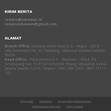
KIRIM BERITA
redaksi@edunews.id
redaksiedunews@gmail.com
ALAMAT
Branch Office :
Gedung Graha Pena Lt 5 – Regus – 520 Jl.
Urip Sumoharjo No. 20, Pampang, Makassar Sulawesi Selatan
90234
Head Office :
Plaza Aminta Lt 5 – Blackvox – 504 Jl. TB
Simatupang Kav. 10 RT.6/14 Pondok Pinang Kebayoran Lama,
Jakarta Selatan 12310.
Telepon : 0411 366 2154 – 0851-71117-
123
TENTANG
REDAKSI
IKLAN DAN KERJASAMA
KEBIJAKAN PRIVASI
DISCLAIMER