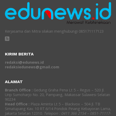
Kerjasama dan Mitra silakan menghubungi 085171117123
KIRIM BERITA
redaksi@edunews.id
redaksiedunews@gmail.com
ALAMAT
Branch Office :
Gedung Graha Pena Lt 5 – Regus – 520 Jl.
Urip Sumoharjo No. 20, Pampang, Makassar Sulawesi Selatan
90234
Head Office :
Plaza Aminta Lt 5 – Blackvox – 504 Jl. TB
Simatupang Kav. 10 RT.6/14 Pondok Pinang Kebayoran Lama,
Jakarta Selatan 12310.
Telepon : 0411 366 2154 – 0851-71117-