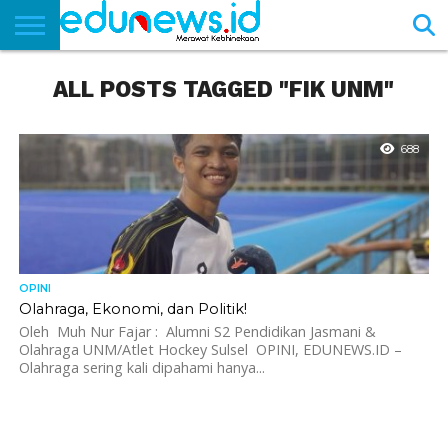
BERANDA
ALL POSTS TAGGED "FIK UNM"
NEWS
EDUNEWS
LITERASI
PUSTAKA
SOSOK
TEKNO
KHASANAH
SASTRA
688
OPINI
Olahraga, Ekonomi, dan Politik!
Oleh Muh Nur Fajar : Alumni S2 Pendidikan Jasmani &
Olahraga UNM/Atlet Hockey Sulsel OPINI, EDUNEWS.ID –
Olahraga sering kali dipahami hanya...