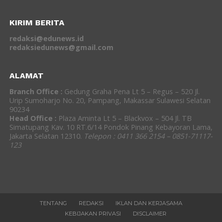
KIRIM BERITA
redaksi@edunews.id
redaksiedunews@gmail.com
ALAMAT
Branch Office :
Gedung Graha Pena Lt 5 – Regus – 520 Jl.
Urip Sumoharjo No. 20, Pampang, Makassar Sulawesi Selatan
90234
Head Office :
Plaza Aminta Lt 5 – Blackvox – 504 Jl. TB
Simatupang Kav. 10 RT.6/14 Pondok Pinang Kebayoran Lama,
Jakarta Selatan 12310.
Telepon : 0411 366 2154 – 0851-71117-
123
TENTANG
REDAKSI
IKLAN DAN KERJASAMA
KEBIJAKAN PRIVASI
DISCLAIMER