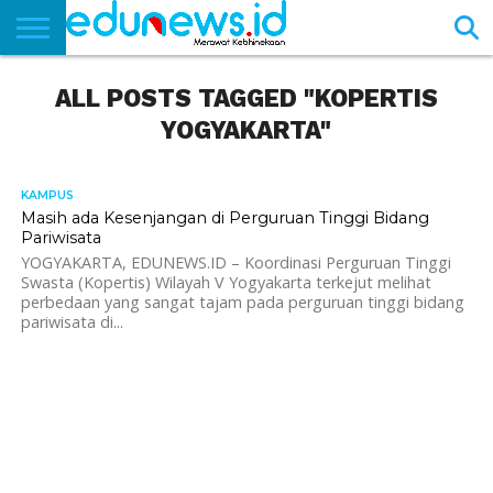
BERANDA
ALL POSTS TAGGED "KOPERTIS
NEWS
EDUNEWS
LITERASI
PUSTAKA
SOSOK
TEKNO
KHASANAH
SASTRA
YOGYAKARTA"
KAMPUS
2.4K
Masih ada Kesenjangan di Perguruan Tinggi Bidang
Pariwisata
YOGYAKARTA, EDUNEWS.ID – Koordinasi Perguruan Tinggi
Swasta (Kopertis) Wilayah V Yogyakarta terkejut melihat
perbedaan yang sangat tajam pada perguruan tinggi bidang
pariwisata di...