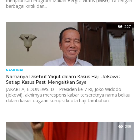
menjalankan Program Makan Bergizi Gratis (MBG). Di tengah
berbagai kritik dan...
227
NASIONAL
Namanya Disebut Yaqut dalam Kasus Haji, Jokowi :
Setiap Kasus Pasti Mengaitkan Saya
JAKARTA, EDUNEWS.ID – Presiden ke-7 RI, Joko Widodo
(Jokowi), akhirnya merespons kabar terseretnya nama beliau
dalam kasus dugaan korupsi kuota haji tambahan...
298