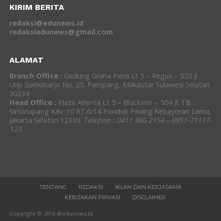
KIRIM BERITA
redaksi@edunews.id
redaksiedunews@gmail.com
ALAMAT
Branch Office :
Gedung Graha Pena Lt 5 – Regus – 520 Jl.
Urip Sumoharjo No. 20, Pampang, Makassar Sulawesi Selatan
90234
Head Office :
Plaza Aminta Lt 5 – Blackvox – 504 Jl. TB
Simatupang Kav. 10 RT.6/14 Pondok Pinang Kebayoran Lama,
Jakarta Selatan 12310.
Telepon : 0411 366 2154 – 0851-71117-
123
TENTANG
REDAKSI
IKLAN DAN KERJASAMA
KEBIJAKAN PRIVASI
DISCLAIMER
Copyright © 2016 @edunews.id