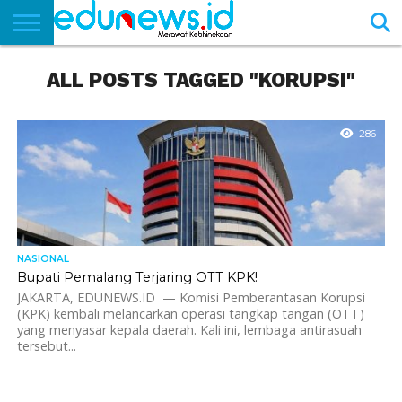
BERANDA
ALL POSTS TAGGED "KORUPSI"
NEWS
EDUNEWS
LITERASI
PUSTAKA
SOSOK
TEKNO
KHASANAH
SASTRA
286
NASIONAL
Bupati Pemalang Terjaring OTT KPK!
JAKARTA, EDUNEWS.ID — Komisi Pemberantasan Korupsi
(KPK) kembali melancarkan operasi tangkap tangan (OTT)
yang menyasar kepala daerah. Kali ini, lembaga antirasuah
tersebut...