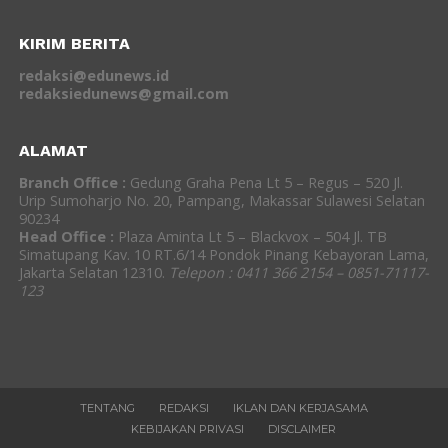
KIRIM BERITA
redaksi@edunews.id
redaksiedunews@gmail.com
ALAMAT
Branch Office :
Gedung Graha Pena Lt 5 – Regus – 520 Jl.
Urip Sumoharjo No. 20, Pampang, Makassar Sulawesi Selatan
90234
Head Office :
Plaza Aminta Lt 5 – Blackvox – 504 Jl. TB
Simatupang Kav. 10 RT.6/14 Pondok Pinang Kebayoran Lama,
Jakarta Selatan 12310.
Telepon : 0411 366 2154 – 0851-71117-
123
TENTANG
REDAKSI
IKLAN DAN KERJASAMA
KEBIJAKAN PRIVASI
DISCLAIMER