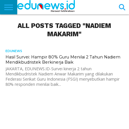
BERANDA
ALL POSTS TAGGED "NADIEM
NEWS
EDUNEWS
LITERASI
PUSTAKA
SOSOK
TEKNO
KHASANAH
SASTRA
MAKARIM"
EDUNEWS
947
Hasil Survei: Hampir 80% Guru Menilai 2 Tahun Nadiem
Mendikbudristek Berkinerja Baik
JAKARTA, EDUNEWS.ID-Survei kinerja 2 tahun
Mendikbudristek Nadiem Anwar Makarim yang dilakukan
Federasi Serikat Guru Indonesia (FSGI) menyebutkan hampir
80% responden menilai baik...