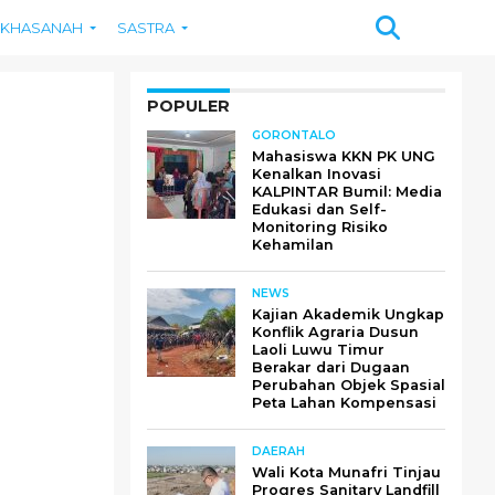
KHASANAH
SASTRA
POPULER
GORONTALO
Mahasiswa KKN PK UNG
Kenalkan Inovasi
KALPINTAR Bumil: Media
Edukasi dan Self-
Monitoring Risiko
Kehamilan
NEWS
Kajian Akademik Ungkap
Konflik Agraria Dusun
Laoli Luwu Timur
Berakar dari Dugaan
Perubahan Objek Spasial
Peta Lahan Kompensasi
DAERAH
Wali Kota Munafri Tinjau
Progres Sanitary Landfill