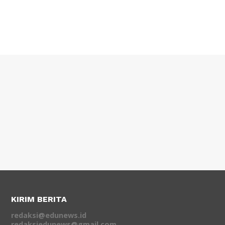
KIRIM BERITA
redaksi@edunews.id
redaksiedunews@gmail.com