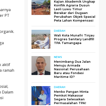
Kajian Akademik Ungkap
Konflik Agraria Dusun
narnya
Laoli Luwu Timur
Berakar dari Dugaan
ner PT
Perubahan Objek Spasial
Peta Lahan Kompensasi
organik.
DAERAH
Wali Kota Munafri Tinjau
Progres Sanitary Landfill
aga
TPA Tamangapa
NEWS
Menimbang Dua Jalan
 aktif
Menuju Armada
Nasional: Perusahaan
sa ramah
Baru atau Fondasi
Maritime ID?
sial,
DAERAH
n Dalam
Menko Pangan Minta
Pemkot Makassar
si
Segera Selesaikan
Permasalahan TPA!