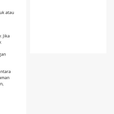
duk atau
 Jika
k
gan
antara
haman
n,