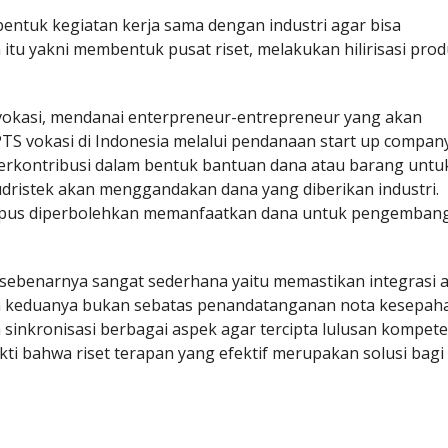
entuk kegiatan kerja sama dengan industri agar bisa
itu yakni membentuk pusat riset, melakukan hilirisasi pro
p vokasi, mendanai enterpreneur-entrepreneur yang akan
TS vokasi di Indonesia melalui pendanaan start up company.
berkontribusi dalam bentuk bantuan dana atau barang untu
dristek akan menggandakan dana yang diberikan industri.
kampus diperbolehkan memanfaatkan dana untuk pengemban
 sebenarnya sangat sederhana yaitu memastikan integrasi 
atan keduanya bukan sebatas penandatanganan nota kesepa
inkronisasi berbagai aspek agar tercipta lulusan kompete
ukti bahwa riset terapan yang efektif merupakan solusi bagi