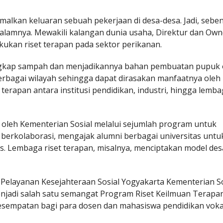
alkan keluaran sebuah pekerjaan di desa-desa. Jadi, sebe
 dalamnya. Mewakili kalangan dunia usaha, Direktur dan Ow
akukan riset terapan pada sektor perikanan.
gkap sampah dan menjadikannya bahan pembuatan pupuk 
berbagai wilayah sehingga dapat dirasakan manfaatnya oleh
 terapan antara institusi pendidikan, industri, hingga lemb
n oleh Kementerian Sosial melalui sejumlah program untuk
berkolaborasi, mengajak alumni berbagai universitas untuk
s. Lembaga riset terapan, misalnya, menciptakan model de
Pelayanan Kesejahteraan Sosial Yogyakarta Kementerian So
jadi salah satu semangat Program Riset Keilmuan Terapa
esempatan bagi para dosen dan mahasiswa pendidikan voka