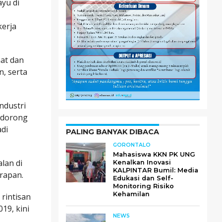
ayu di
kerja
aat dan
n, serta
ndustri
endorong
adi
PALING BANYAK DIBACA
GORONTALO
Mahasiswa KKN PK UNG
lan di
Kenalkan Inovasi
KALPINTAR Bumil: Media
erapan.
Edukasi dan Self-
Monitoring Risiko
Kehamilan
rintisan
19, kini
NEWS