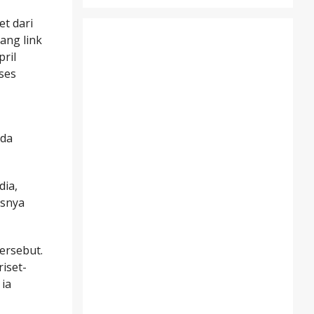
t dari
ang link
pril
ses
ada
dia,
usnya
ersebut.
iset-
 ia