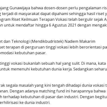
ajang Gunawijaya bahwa dosen-dosen perlu pengalaman rise
 terjadi di masyarakat dapat dipahami sehingga hasil riset y
ogram Riset Keilmuan Terapan Vokasi telah bergulir sejak A
tan untuk mendaftar hingga 6 Agustus 2021 dengan mengak
et dan Teknologi (Mendikbudristek) Nadiem Makarim
t terapan di perguruan tinggi vokasi lebih berorientasi p
komodasi kebutuhan pasar.
nggi vokasi bukanlah sebuah hal yang sulit. Di mana, kata 
n untuk memenuhi kebutuhan dunia kerja. Sedangkan sehar
segala masalah yang kini tengah dihadapi dunia vokasi t
anan. Dengan adanya matching fund ini harapannya bahwa r
uh terhadap kebutuhan di pasar dan industri. Dengan begitu
hilirisasi ke dunia industri.