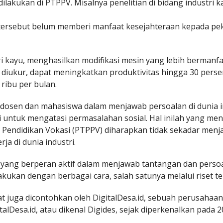
ilakukan di PTPPV. Misalnya penelitian di bidang industri k
tersebut belum memberi manfaat kesejahteraan kepada pe
ri kayu, menghasilkan modifikasi mesin yang lebih bermanf
tu diukur, dapat meningkatkan produktivitas hingga 30 perse
ribu per bulan.
 dosen dan mahasiswa dalam menjawab persoalan di dunia i
si untuk mengatasi permasalahan sosial. Hal inilah yang m
Pendidikan Vokasi (PTPPV) diharapkan tidak sekadar menj
ja di dunia industri.
 yang berperan aktif dalam menjawab tantangan dan persoa
akukan dengan berbagai cara, salah satunya melalui riset t
 juga dicontohkan oleh DigitalDesa.id, sebuah perusahaan 
alDesa.id, atau dikenal Digides, sejak diperkenalkan pada 20