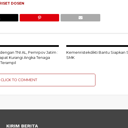
RISET DOSEN
dengan TNI AL, Pemrpov Jatim :
Kemenristekdikti Bantu Siapkan
pat Kurangi Angka Tenaga
SMK
 Terampil
CLICK TO COMMENT
KIRIM BERITA