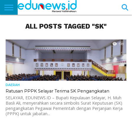
BERANDA
ALL POSTS TAGGED "SK"
NEWS
EDUNEWS
LITERASI
PUSTAKA
SOSOK
TEKNO
KHASANAH
SASTRA
518
DAERAH
Ratusan PPPK Selayar Terima SK Pengangkatan
SELAYAR, EDUNEWS.ID – Bupati Kepulauan Selayar, H. Muh
Basli Ali, menyerahkan secara simbolis Surat Keputusan (SK)
pengangkatan Pegawai Pemerintah dengan Perjanjian Kerja
(PPPK) untuk jabatan...