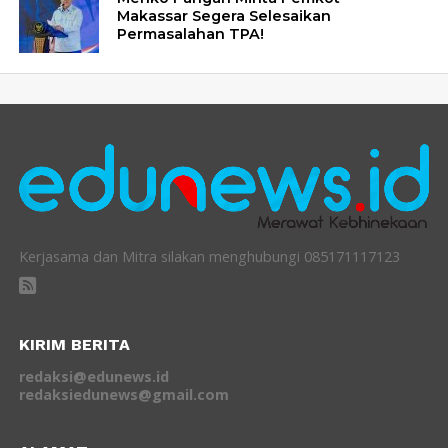
Makassar Segera Selesaikan
Permasalahan TPA!
Kerjasama dan Mitra silakan menghubungi 085171117123
KIRIM BERITA
redaksi@edunews.id
redaksiedunews@gmail.com