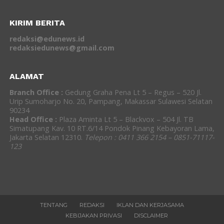
KIRIM BERITA
redaksi@edunews.id
redaksiedunews@gmail.com
ALAMAT
Branch Office :
Gedung Graha Pena Lt 5 – Regus – 520 Jl.
Urip Sumoharjo No. 20, Pampang, Makassar Sulawesi Selatan
90234
Head Office :
Plaza Aminta Lt 5 – Blackvox – 504 Jl. TB
Simatupang Kav. 10 RT.6/14 Pondok Pinang Kebayoran Lama,
Jakarta Selatan 12310.
Telepon : 0411 366 2154 – 0851-71117-
123
TENTANG
REDAKSI
IKLAN DAN KERJASAMA
KEBIJAKAN PRIVASI
DISCLAIMER