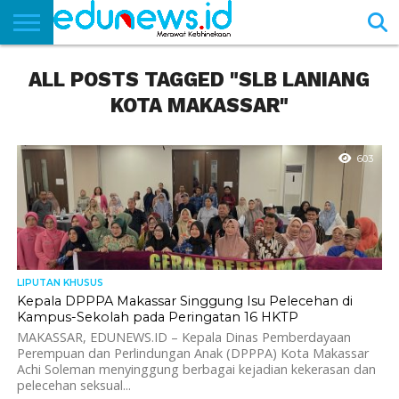
BERANDA
ALL POSTS TAGGED "SLB LANIANG
NEWS
EDUNEWS
LITERASI
PUSTAKA
SOSOK
TEKNO
KHASANAH
SASTRA
KOTA MAKASSAR"
603
LIPUTAN KHUSUS
Kepala DPPPA Makassar Singgung Isu Pelecehan di
Kampus-Sekolah pada Peringatan 16 HKTP
MAKASSAR, EDUNEWS.ID – Kepala Dinas Pemberdayaan
Perempuan dan Perlindungan Anak (DPPPA) Kota Makassar
Achi Soleman menyinggung berbagai kejadian kekerasan dan
pelecehan seksual...