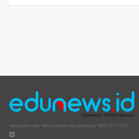
Kerjasama dan Mitra silakan menghubungi 085171117123