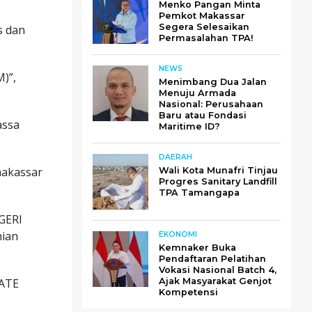
Menko Pangan Minta
Pemkot Makassar
Segera Selesaikan
s dan
Permasalahan TPA!
NEWS
)”,
Menimbang Dua Jalan
Menuju Armada
Nasional: Perusahaan
Baru atau Fondasi
assa
Maritime ID?
DAERAH
makassar
Wali Kota Munafri Tinjau
Progres Sanitary Landfill
TPA Tamangapa
GERI
mian
EKONOMI
Kemnaker Buka
Pendaftaran Pelatihan
Vokasi Nasional Batch 4,
LATE
Ajak Masyarakat Genjot
Kompetensi