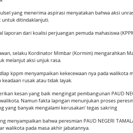
 Sulsel yang menerima aspirasi menyatakan bahwa aksi unra
ntuk ditindaklanjuti.
l laporan dari koalisi perjuangan pemuda mahasiswa (KPPM
riawan, selaku Kordinator Mimbar (Kormim) mengarahkan M
k melanjut aksi unjuk rasa.
jendlap kppm menyampaikan kekecewaan nya pada walikota 
eadaan rusak atau tidak layak.
mberikan kesan yang baik mengingat pembangunan PAUD NE
walikota. Namun fakta lapngan menunjukan proses peres
g yang banyak mengalami kerusakan’ tegas sakring
allang menyampaikan bahwa peresmian PAUD NEGERI TAMA
sar walikota pada masa akhir jabatannya.