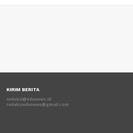
KIRIM BERITA
redaksi@edunews.id
redaksiedunews@gmail.com