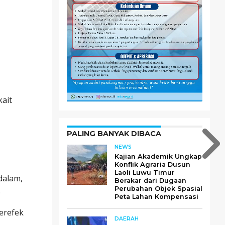
kait
PALING BANYAK DIBACA
NEWS
Kajian Akademik Ungkap
Konflik Agraria Dusun
Laoli Luwu Timur
dalam,
Berakar dari Dugaan
.
Perubahan Objek Spasial
Peta Lahan Kompensasi
erefek
DAERAH