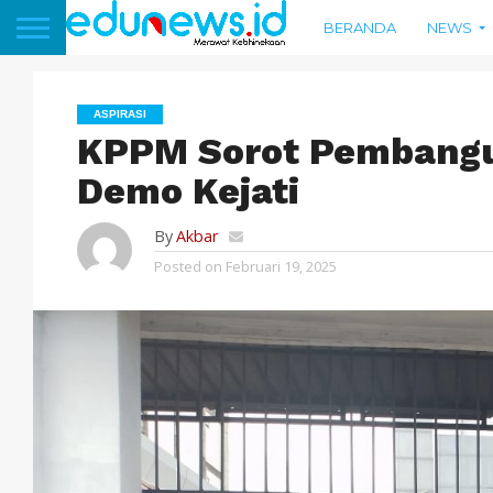
BERANDA
NEWS
ASPIRASI
KPPM Sorot Pembangu
Demo Kejati
By
Akbar
Posted on
Februari 19, 2025