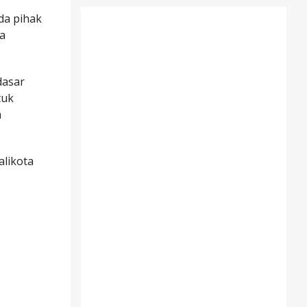
da pihak
ia
dasar
tuk
m
likota