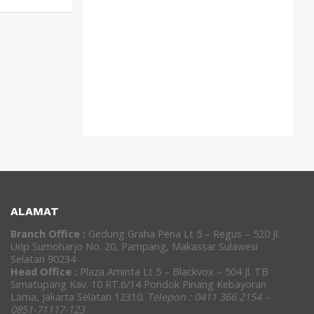
ALAMAT
Branch Office :
Gedung Graha Pena Lt 5 – Regus – 520 Jl.
Urip Sumoharjo No. 20, Pampang, Makassar Sulawesi
Selatan 90234
Head Office :
Plaza Aminta Lt 5 – Blackvox – 504 Jl. TB
Simatupang Kav. 10 RT.6/14 Pondok Pinang Kebayoran
Lama, Jakarta Selatan 12310.
Telepon : 0411 366 2154 –
0851-71117-123