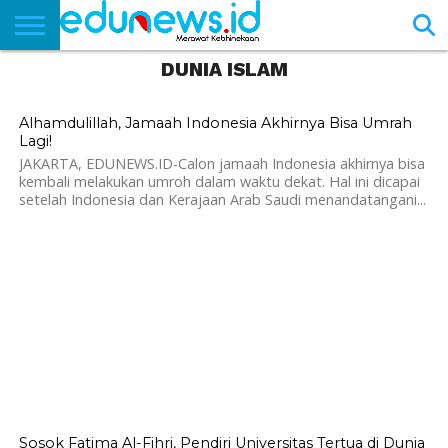
DUNIA ISLAM
BERANDA
NEWS
EDUNEWS
LITERASI
PUSTAKA
SOSOK
TEKNO
KHASANAH
SASTRA
804
Alhamdulillah, Jamaah Indonesia Akhirnya Bisa Umrah
Lagi!
JAKARTA, EDUNEWS.ID-Calon jamaah Indonesia akhirnya bisa
kembali melakukan umroh dalam waktu dekat. Hal ini dicapai
setelah Indonesia dan Kerajaan Arab Saudi menandatangani...
884
Sosok Fatima Al-Fihri, Pendiri Universitas Tertua di Dunia