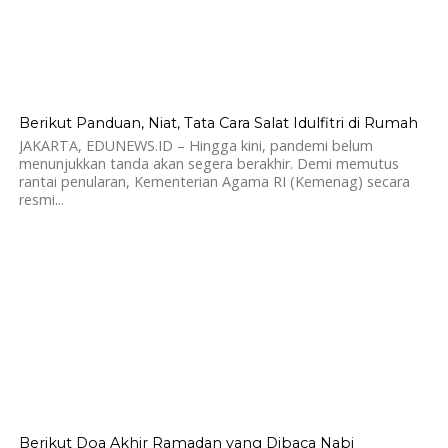
897
Berikut Panduan, Niat, Tata Cara Salat Idulfitri di Rumah
JAKARTA, EDUNEWS.ID – Hingga kini, pandemi belum
menunjukkan tanda akan segera berakhir. Demi memutus
rantai penularan, Kementerian Agama RI (Kemenag) secara
resmi...
891
Berikut Doa Akhir Ramadan yang Dibaca Nabi