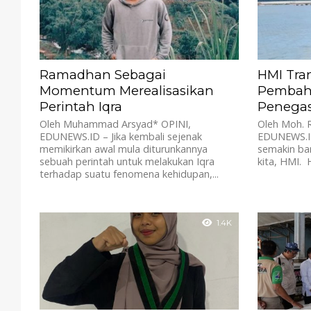
Ramadhan Sebagai
HMI Tran
Momentum Merealisasikan
Pembaha
Perintah Iqra
Penegas
Oleh Muhammad Arsyad* OPINI,
Oleh Moh. R
EDUNEWS.ID – Jika kembali sejenak
EDUNEWS.ID
memikirkan awal mula diturunkannya
semakin ba
sebuah perintah untuk melakukan Iqra
kita, HMI. 
terhadap suatu fenomena kehidupan,...
1.4K