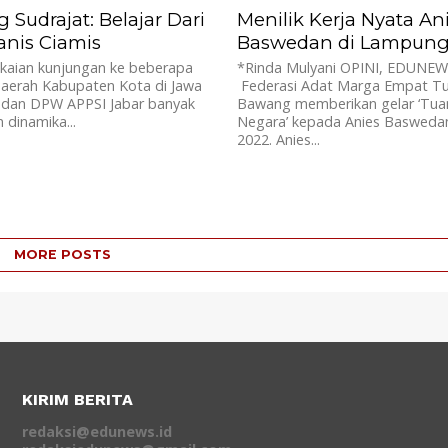
Sudrajat: Belajar Dari
Menilik Kerja Nyata An
anis Ciamis
Baswedan di Lampun
kaian kunjungan ke beberapa
*Rinda Mulyani OPINI, EDUNEW
daerah Kabupaten Kota di Jawa
Federasi Adat Marga Empat Tu
 dan DPW APPSI Jabar banyak
Bawang memberikan gelar ‘Tua
dinamika...
Negara’ kepada Anies Basweda
2022. Anies...
MORE POSTS
KIRIM BERITA
redaksi@edunews.id