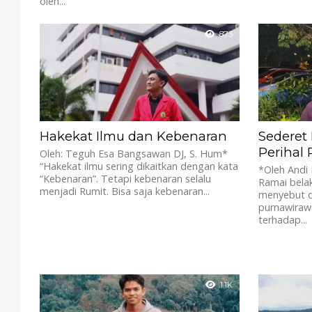
oleh...
873
Hakekat Ilmu dan Kebenaran
Sederet 
Perihal
Oleh: Teguh Esa Bangsawan DJ, S. Hum*
“Hakekat ilmu sering dikaitkan dengan kata
*Oleh Andi
“Kebenaran”. Tetapi kebenaran selalu
Ramai belak
menjadi Rumit. Bisa saja kebenaran...
menyebut di
purnawiraw
terhadap...
1.1K