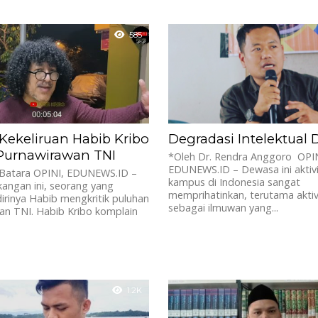
585
Kekeliruan Habib Kribo
Degradasi Intelektual
 Purnawirawan TNI
*Oleh Dr. Rendra Anggoro OPIN
EDUNEWS.ID – Dewasa ini aktivi
 Batara OPINI, EDUNEWS.ID –
kampus di Indonesia sangat
angan ini, seorang yang
memprihatinkan, terutama aktiv
rinya Habib mengkritik puluhan
sebagai ilmuwan yang...
an TNI. Habib Kribo komplain
1.2K