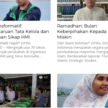
sformatif:
Ramadhan: Bulan
ruan Tata Kelola dan
Keberpihakan Kepada
an Sikap HMI
Miskin
ifaldi Hapili* OPINI,
Oleh Baeti Rohman* OPINI, ED
 – Menginjak usia 76 tahun,
Indonesia merupakan negara y
nyak perubahan di organisasi
penduduknya mayoritas menga
HMI yang terus berusaha...
Islam. Berdasarkan laporan The
Islamic Strategic Studies...
621