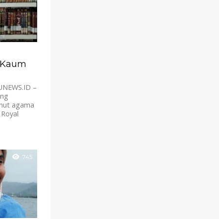
 Kaum
UNEWS.ID –
ang
nut agama
 Royal
745