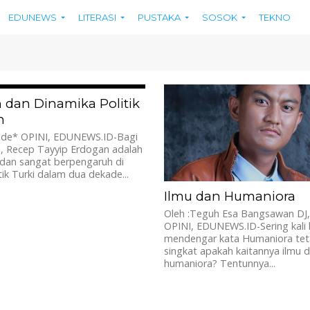
EDUNEWS
LITERASI
PUSTAKA
SOSOK
TEKNO
629
 dan Dinamika Politik
n
de* OPINI, EDUNEWS.ID-Bagi
i, Recep Tayyip Erdogan adalah
 dan sangat berpengaruh di
tik Turki dalam dua dekade...
Ilmu dan Humaniora
Oleh :Teguh Esa Bangsawan DJ
OPINI, EDUNEWS.ID-Sering kali 
mendengar kata Humaniora tet
singkat apakah kaitannya ilmu 
humaniora? Tentunnya...