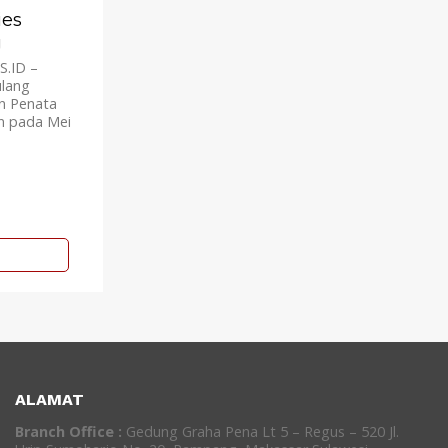
ies
g
S.ID –
lang
n Penata
n pada Mei
ALAMAT
Branch Office :
Gedung Graha Pena Lt 5 – Regus – 520 Jl.