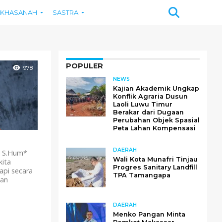
KHASANAH
SASTRA
POPULER
978
NEWS
Kajian Akademik Ungkap
Konflik Agraria Dusun
Laoli Luwu Timur
Berakar dari Dugaan
Perubahan Objek Spasial
Peta Lahan Kompensasi
DAERAH
, S.Hum*
Wali Kota Munafri Tinjau
kita
Progres Sanitary Landfill
api secara
TPA Tamangapa
dan
DAERAH
Menko Pangan Minta