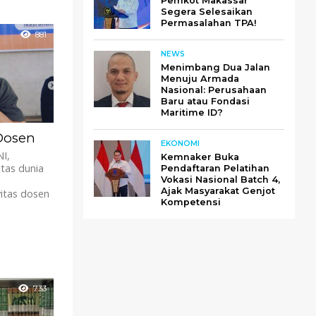
Pemkot Makassar
Segera Selesaikan
Permasalahan TPA!
881
NEWS
Menimbang Dua Jalan
Menuju Armada
Nasional: Perusahaan
Baru atau Fondasi
Maritime ID?
 Dosen
EKONOMI
I,
Kemnaker Buka
tas dunia
Pendaftaran Pelatihan
Vokasi Nasional Batch 4,
Ajak Masyarakat Genjot
itas dosen
Kompetensi
733