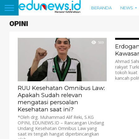
BERANDA
NEWS
OPINI
569
Erdogan
Kawasa
Ahmad Sahi
rakyat Turk
tokoh kuat
kancah poli
RUU Kesehatan Omnibus Law:
Apakah Sudah relevan
mengatasi persoalan
Kesehatan saat ini?
*Oleh drg. Muhammad Alif Reki, S.KG
OPINI, EDUNEWS.ID – Rancangan Undang
Undang Kesehatan Omnibus Law yang
saat ini tengah hangat diperbincangkan