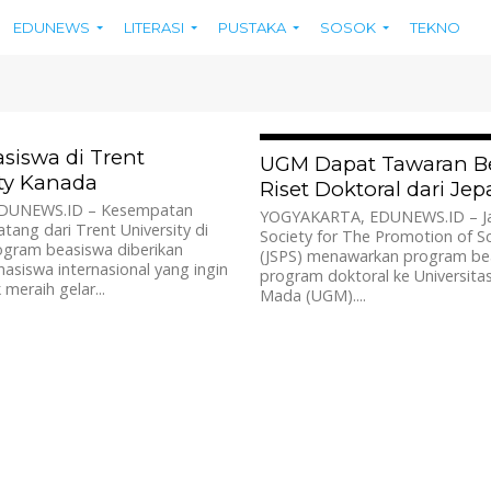
EDUNEWS
LITERASI
PUSTAKA
SOSOK
TEKNO
1.5K
siswa di Trent
UGM Dapat Tawaran B
ity Kanada
Riset Doktoral dari Je
DUNEWS.ID – Kesempatan
YOGYAKARTA, EDUNEWS.ID – J
tang dari Trent University di
Society for The Promotion of S
ogram beasiswa diberikan
(JSPS) menawarkan program bea
siswa internasional yang ingin
program doktoral ke Universita
 meraih gelar...
Mada (UGM)....