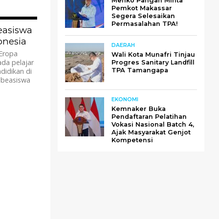
Menko Pangan Minta
Pemkot Makassar
Segera Selesaikan
Permasalahan TPA!
1.6K
easiswa
onesia
DAERAH
Eropa
Wali Kota Munafri Tinjau
da pelajar
Progres Sanitary Landfill
idikan di
TPA Tamangapa
 beasiswa
EKONOMI
Kemnaker Buka
Pendaftaran Pelatihan
Vokasi Nasional Batch 4,
Ajak Masyarakat Genjot
Kompetensi