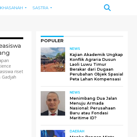
KHASANAH
SASTRA
POPULER
1.7K
easiswa
NEWS
pang
Kajian Akademik Ungkap
Konflik Agraria Dusun
apan
Laoli Luwu Timur
cience
Berakar dari Dugaan
siswa riset
Perubahan Objek Spasial
s Gadjah
Peta Lahan Kompensasi
NEWS
Menimbang Dua Jalan
Menuju Armada
Nasional: Perusahaan
Baru atau Fondasi
Maritime ID?
DAERAH