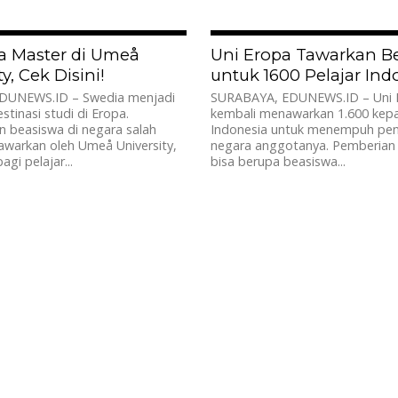
1.8K
a Master di Umeå
Uni Eropa Tawarkan B
y, Cek Disini!
untuk 1600 Pelajar Ind
DUNEWS.ID – Swedia menjadi
SURABAYA, EDUNEWS.ID – Uni 
estinasi studi di Eropa.
kembali menawarkan 1.600 kepa
 beasiswa di negara salah
Indonesia untuk menempuh pend
awarkan oleh Umeå University,
negara anggotanya. Pemberian
gi pelajar...
bisa berupa beasiswa...