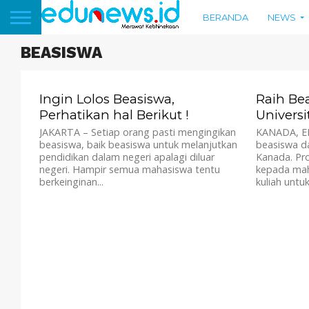
BERANDA
NEWS
BEASISWA
1.6K
Ingin Lolos Beasiswa,
Raih Bea
Perhatikan hal Berikut !
Univers
JAKARTA – Setiap orang pasti mengingikan
KANADA, E
beasiswa, baik beasiswa untuk melanjutkan
beasiswa da
pendidikan dalam negeri apalagi diluar
Kanada. Pr
negeri. Hampir semua mahasiswa tentu
kepada maha
berkeinginan...
kuliah untuk