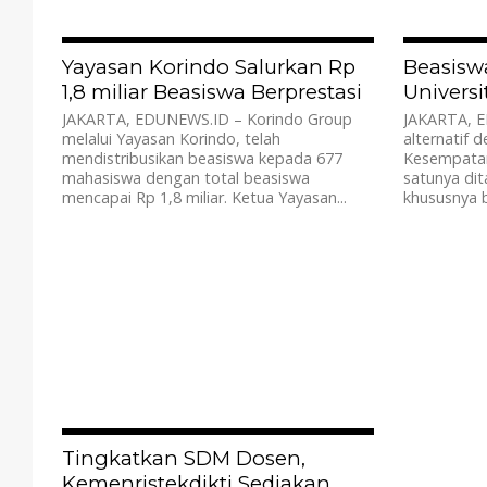
1.6K
Yayasan Korindo Salurkan Rp
Beasisw
1,8 miliar Beasiswa Berprestasi
Universit
JAKARTA, EDUNEWS.ID – Korindo Group
JAKARTA, E
melalui Yayasan Korindo, telah
alternatif d
mendistribusikan beasiswa kepada 677
Kesempatan
mahasiswa dengan total beasiswa
satunya dit
mencapai Rp 1,8 miliar. Ketua Yayasan...
khususnya ba
2.2K
Tingkatkan SDM Dosen,
Kemenristekdikti Sediakan