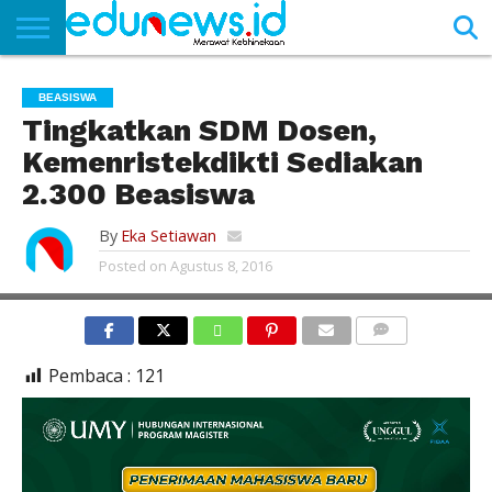
BERANDA
NEWS
EDUNEWS
LITERASI
PUSTAKA
SOSOK
TEKNO
KHASANAH
SASTRA
BEASISWA
Tingkatkan SDM Dosen,
Kemenristekdikti Sediakan
2.300 Beasiswa
By
Eka Setiawan
Posted on
Agustus 8, 2016
COMMENTS
Pembaca :
121