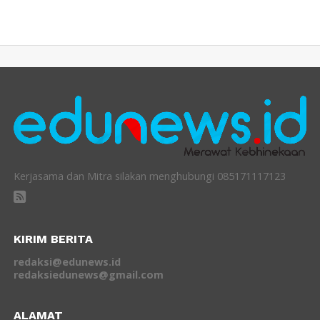
Kerjasama dan Mitra silakan menghubungi 085171117123
KIRIM BERITA
redaksi@edunews.id
redaksiedunews@gmail.com
ALAMAT