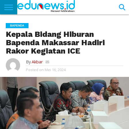
BERANDA
NEWS
EDUNEWS
LITERASI
PUSTAKA
SOSOK
TEKNO
KHASANAH
SASTRA
BAPENDA
Kepala Bidang Hiburan
Bapenda Makassar Hadiri
Rakor Kegiatan ICE
By
Akbar
Posted on
Mei 16, 2024