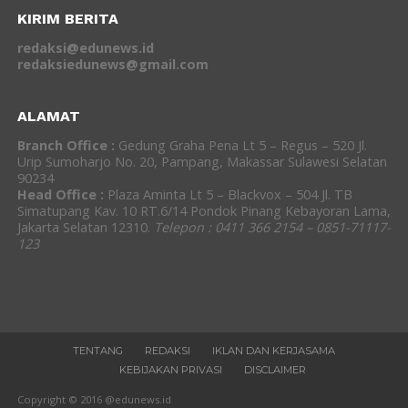
KIRIM BERITA
redaksi@edunews.id
redaksiedunews@gmail.com
ALAMAT
Branch Office :
Gedung Graha Pena Lt 5 – Regus – 520 Jl.
Urip Sumoharjo No. 20, Pampang, Makassar Sulawesi Selatan
90234
Head Office :
Plaza Aminta Lt 5 – Blackvox – 504 Jl. TB
Simatupang Kav. 10 RT.6/14 Pondok Pinang Kebayoran Lama,
Jakarta Selatan 12310.
Telepon : 0411 366 2154 – 0851-71117-
123
TENTANG
REDAKSI
IKLAN DAN KERJASAMA
KEBIJAKAN PRIVASI
DISCLAIMER
Copyright © 2016 @edunews.id