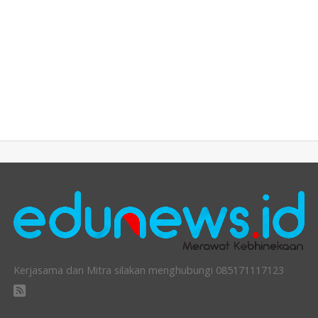
Kerjasama dan Mitra silakan menghubungi 085171117123