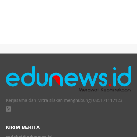
Kerjasama dan Mitra silakan menghubungi 085171117123
KIRIM BERITA
redaksi@edunews.id