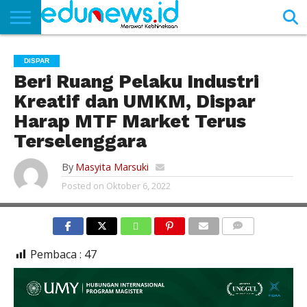
BERANDA
NEWS
EDUNEWS
LITERASI
PUSTAKA
SOSOK
TEKNO
KHASANAH
SASTRA
DISPAR
Beri Ruang Pelaku Industri
Kreatif dan UMKM, Dispar
Harap MTF Market Terus
Terselenggara
By
Masyita Marsuki
Posted on
Oktober 6, 2022
COMMENTS
Pembaca :
47