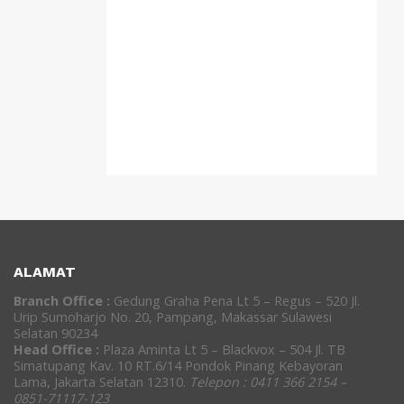
ALAMAT
Branch Office :
Gedung Graha Pena Lt 5 – Regus – 520 Jl.
Urip Sumoharjo No. 20, Pampang, Makassar Sulawesi
Selatan 90234
Head Office :
Plaza Aminta Lt 5 – Blackvox – 504 Jl. TB
Simatupang Kav. 10 RT.6/14 Pondok Pinang Kebayoran
Lama, Jakarta Selatan 12310.
Telepon : 0411 366 2154 –
0851-71117-123