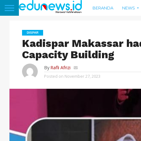
BERANDA
NEWS
DISPAR
Kadispar Makassar had
Capacity Building
By
Rafli Afrizi
Posted on
November 27, 2023