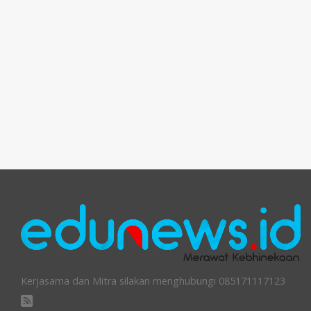
Kerjasama dan Mitra silakan menghubungi 085171117123