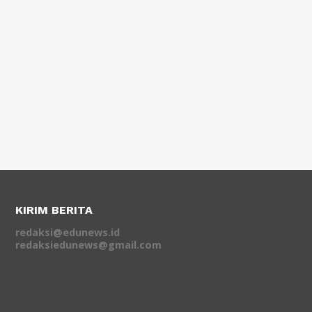
KIRIM BERITA
redaksi@edunews.id
redaksiedunews@gmail.com