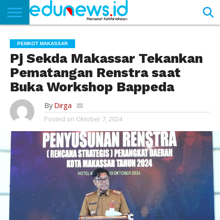
BERANDA
NEWS
EDUNEWS
LITERASI
PUSTAKA
SOSOK
TEKNO
KHASANAH
SASTRA
PEMKOT MAKASSAR
Pj Sekda Makassar Tekankan
Pematangan Renstra saat
Buka Workshop Bappeda
By
Dirga
Posted on
Oktober 7, 2024