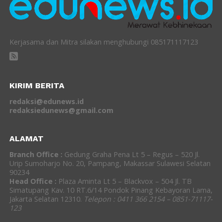
Kerjasama dan Mitra silakan menghubungi 085171117123
KIRIM BERITA
redaksi@edunews.id
redaksiedunews@gmail.com
ALAMAT
Branch Office :
Gedung Graha Pena Lt 5 – Regus – 520 Jl.
Urip Sumoharjo No. 20, Pampang, Makassar Sulawesi Selatan
90234
Head Office :
Plaza Aminta Lt 5 – Blackvox – 504 Jl. TB
Simatupang Kav. 10 RT.6/14 Pondok Pinang Kebayoran Lama,
Jakarta Selatan 12310.
Telepon : 0411 366 2154 – 0851-71117-
123