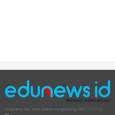
Kerjasama dan Mitra silakan menghubungi 085171117123