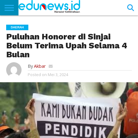
BERANDA
NEWS
EDUNEWS
LITERASI
PUSTAKA
SOSOK
TEKNO
KHASANAH
SASTRA
DAERAH
Puluhan Honorer di Sinjai
Belum Terima Upah Selama 4
Bulan
By
Akbar
Posted on
Mei 3, 2024