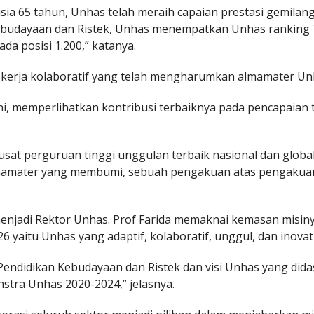
usia 65 tahun, Unhas telah meraih capaian prestasi gemilan
 Kebudayaan dan Ristek, Unhas menempatkan Unhas ranking 
ada posisi 1.200,” katanya.
l kerja kolaboratif yang telah mengharumkan almamater Un
ini, memperlihatkan kontribusi terbaiknya pada pencapaian 
at perguruan tinggi unggulan terbaik nasional dan globa
t almamater yang membumi, sebuah pengakuan atas pengakua
jadi Rektor Unhas. Prof Farida memaknai kemasan misiny
 yaitu Unhas yang adaptif, kolaboratif, unggul, dan inovati
n Pendidikan Kebudayaan dan Ristek dan visi Unhas yang did
tra Unhas 2020-2024,” jelasnya.