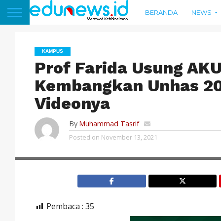
BERANDA
NEWS
KAMPUS
Prof Farida Usung AK
Kembangkan Unhas 20
Videonya
By
Muhammad Tasrif
Posted on
November 13, 2021
Pembaca :
35