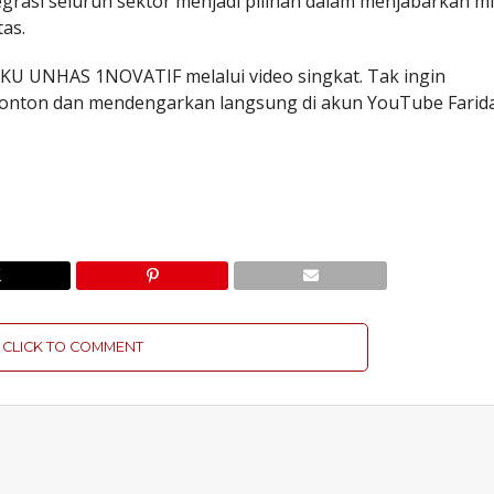
egrasi seluruh sektor menjadi pilihan dalam menjabarkan mi
tas.
KU UNHAS 1NOVATIF melalui video singkat. Tak ingin
onton dan mendengarkan langsung di akun YouTube Farid
CLICK TO COMMENT