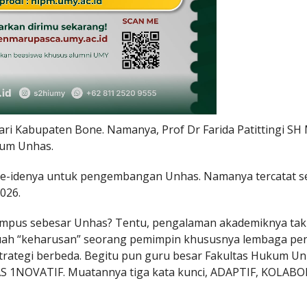
ari Kabupaten Bone. Namanya, Prof Dr Farida Patittingi SH
kum Unhas.
 ide-idenya untuk pengembangan Unhas. Namanya tercatat s
026.
kampus sebesar Unhas? Tentu, pengalaman akademiknya tak
buah “keharusan” seorang pemimpin khususnya lembaga pen
trategi berbeda. Begitu pun guru besar Fakultas Hukum Unh
 1NOVATIF. Muatannya tiga kata kunci, ADAPTIF, KOLABO