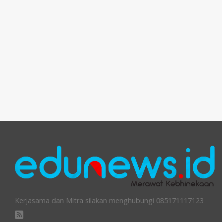
Kerjasama dan Mitra silakan menghubungi 085171117123