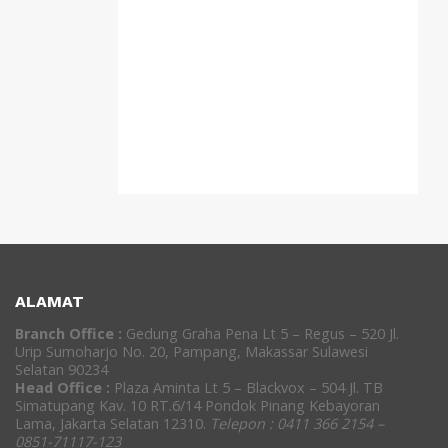
ALAMAT
Branch Office :
Gedung Graha Pena Lt 5 – Regus – 520 Jl.
Urip Sumoharjo No. 20, Pampang, Makassar Sulawesi
Selatan 90234
Head Office :
Plaza Aminta Lt 5 – Blackvox – 504 Jl. TB
Simatupang Kav. 10 RT.6/14 Pondok Pinang Kebayoran
Lama, Jakarta Selatan 12310.
Telepon : 0411 366 2154 –
0851-71117-123