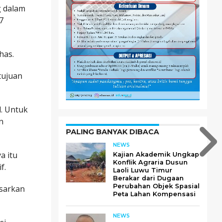
g dalam
7
has.
tujuan
l. Untuk
n
PALING BANYAK DIBACA
NEWS
a itu
Kajian Akademik Ungkap
Konflik Agraria Dusun
f.
Laoli Luwu Timur
Berakar dari Dugaan
Perubahan Objek Spasial
asarkan
Peta Lahan Kompensasi
NEWS