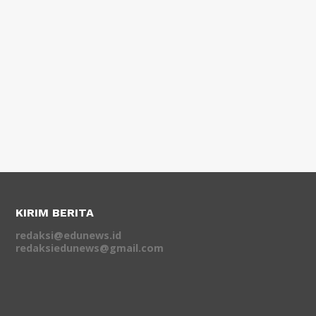
KIRIM BERITA
redaksi@edunews.id
redaksiedunews@gmail.com