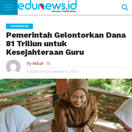
BERANDA
NEWS
EDUNEWS
LITERASI
PUSTAKA
SOSOK
TEKNO
KHASANAH
SASTRA
PENDIDIKAN
Pemerintah Gelontorkan Dana
81 Triliun untuk
Kesejahteraan Guru
By
Akbar
Posted on
Desember 5, 2024