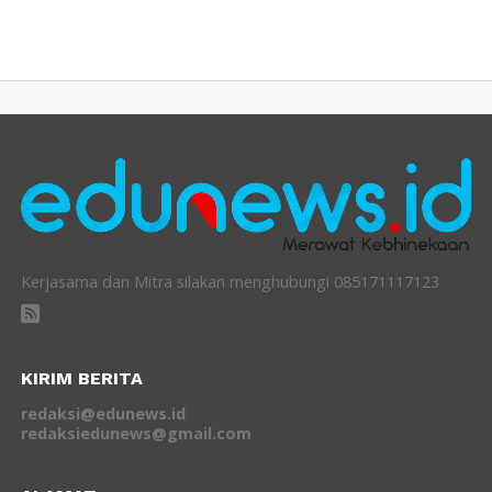
Kerjasama dan Mitra silakan menghubungi 085171117123
KIRIM BERITA
redaksi@edunews.id
redaksiedunews@gmail.com