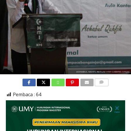
ASHABUL KAHFI, KETUM HMI CABANG SINJAI
COMMENTS
Pembaca :
64