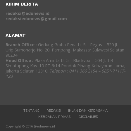
KIRIM BERITA
redaksi@edunews.id
redaksiedunews@gmail.com
ALAMAT
Branch Office :
Gedung Graha Pena Lt 5 – Regus – 520 Jl.
Urip Sumoharjo No. 20, Pampang, Makassar Sulawesi Selatan
90234
Head Office :
Plaza Aminta Lt 5 – Blackvox – 504 Jl. TB
Simatupang Kav. 10 RT.6/14 Pondok Pinang Kebayoran Lama,
Jakarta Selatan 12310.
Telepon : 0411 366 2154 – 0851-71117-
123
TENTANG
REDAKSI
IKLAN DAN KERJASAMA
KEBIJAKAN PRIVASI
DISCLAIMER
Copyright © 2016 @edunews.id