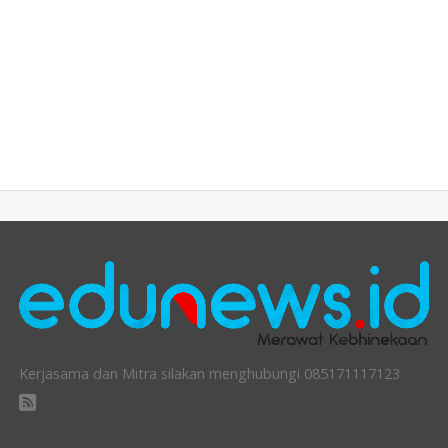
Kerjasama dan Mitra silakan menghubungi 085171117123