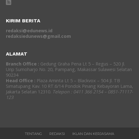
KIRIM BERITA
redaksi@edunews.id
redaksiedunews@gmail.com
ALAMAT
Branch Office :
Gedung Graha Pena Lt 5 – Regus – 520 Jl.
Urip Sumoharjo No. 20, Pampang, Makassar Sulawesi Selatan
90234
Head Office :
Plaza Aminta Lt 5 – Blackvox – 504 Jl. TB
Simatupang Kav. 10 RT.6/14 Pondok Pinang Kebayoran Lama,
Jakarta Selatan 12310.
Telepon : 0411 366 2154 – 0851-71117-
123
TENTANG
REDAKSI
IKLAN DAN KERJASAMA