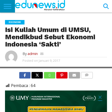
BERANDA
NEWS
EDUNEWS
LITERASI
PUSTAKA
SOSOK
TEKNO
KHASANAH
SASTRA
EKONOMI
Isi Kuliah Umum di UMSU,
Mendikbud Sebut Ekonomi
Indonesia ‘Sakti’
By
admin
Posted on
Januari 9, 2017
COMMENTS
Pembaca :
64