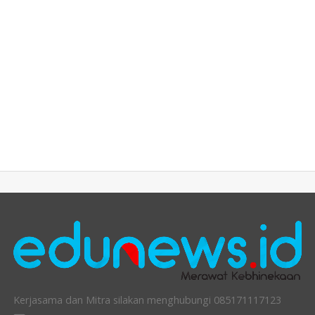
Kerjasama dan Mitra silakan menghubungi 085171117123