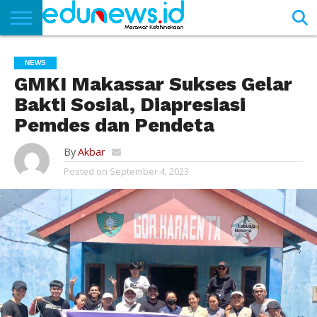
BERANDA
NEWS
EDUNEWS
LITERASI
PUSTAKA
SOSOK
TEKNO
KHASANAH
SASTRA
NEWS
GMKI Makassar Sukses Gelar
Bakti Sosial, Diapresiasi
Pemdes dan Pendeta
By
Akbar
Posted on
September 4, 2023