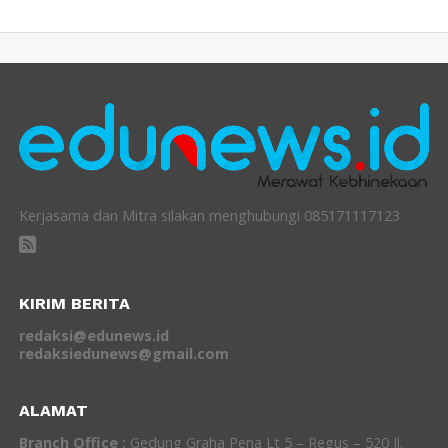
Kerjasama dan Mitra silakan menghubungi 085171117123
KIRIM BERITA
redaksi@edunews.id
redaksiedunews@gmail.com
ALAMAT
Branch Office :
Gedung Graha Pena Lt 5 – Regus – 520 Jl.