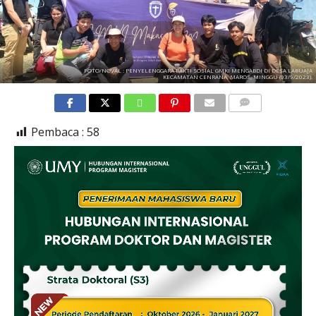
FOTO/NOVAL : PENYELENGGARA BAKTI SOSIAL GMKI MENGABDI DI DESA LABUAJA
KECAMATAN CENRANA, MAROS, MINGGU (03/9/2023).
COMMENTS
Pembaca :
58