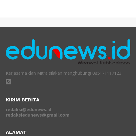
Kerjasama dan Mitra silakan menghubungi 085171117123
KIRIM BERITA
redaksi@edunews.id
redaksiedunews@gmail.com
ALAMAT