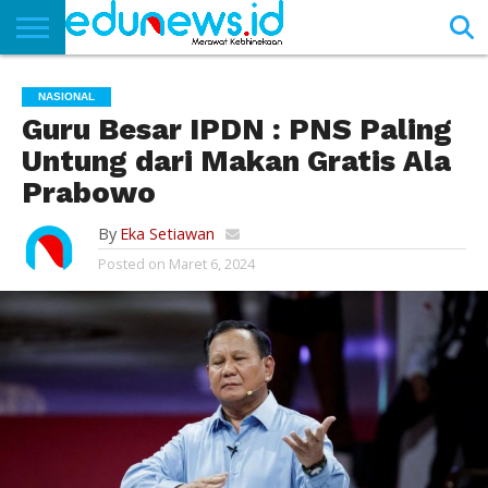
BERANDA
NEWS
EDUNEWS
LITERASI
PUSTAKA
SOSOK
TEKNO
KHASANAH
SASTRA
NASIONAL
Guru Besar IPDN : PNS Paling
Untung dari Makan Gratis Ala
Prabowo
By
Eka Setiawan
Posted on
Maret 6, 2024