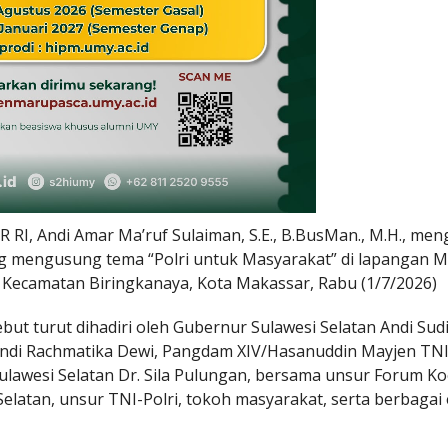
I, Andi Amar Ma’ruf Sulaiman, S.E., B.BusMan., M.H., men
g mengusung tema “Polri untuk Masyarakat” di lapangan 
i, Kecamatan Biringkanaya, Kota Makassar, Rabu (1/7/2026)
but turut dihadiri oleh Gubernur Sulawesi Selatan Andi Su
 Andi Rachmatika Dewi, Pangdam XIV/Hasanuddin Mayjen TN
lawesi Selatan Dr. Sila Pulungan, bersama unsur Forum Ko
elatan, unsur TNI-Polri, tokoh masyarakat, serta berbagai