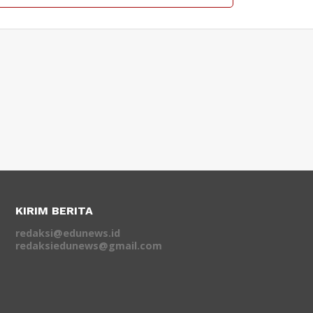
KIRIM BERITA
redaksi@edunews.id
redaksiedunews@gmail.com