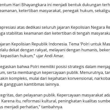
entum Hari Bhayangkara ini menjadi bentuk dukungan ter
 keamanan, ketertiban masyarakat, penegak hukum, sekalig
esiasi atas dedikasi seluruh jajaran Kepolisian Negara R
ga stabilitas keamanan dan ketertiban di tengah masyaraka
jaran Kepolisian Republik Indonesia. Tema ‘Polri untuk Mas
elalu dekat dengan rakyat, melayani dengan humanis, beker
 kepastian hukum,” ujar Andi Amar.
egaskan bahwa Polri memiliki posisi strategis dalam menja
m, serta membangun kepercayaan publik. Menurutnya, ta
kin kompleks, mulai dari kejahatan konvensional, narkoba,
tuk gangguan kamtibmas lainnya.
ntegritas, dan pelayanan publik. Kepercayaan masyarakat ad
Karena itu, reformasi kultural, peningkatan kualitas sumb
us menjadi perhatian,” tambahnya.