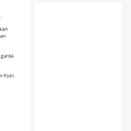
.
tkan
dan
 garda
 Polri