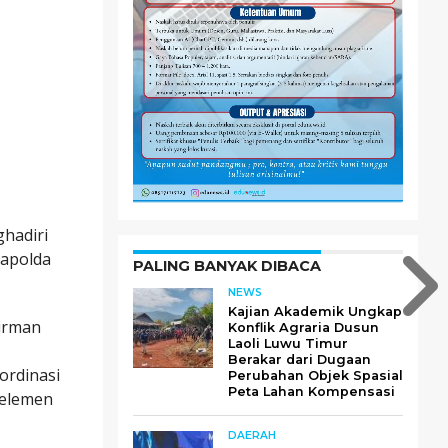
ghadiri
Mapolda
PALING BANYAK DIBACA
NEWS
Kajian Akademik Ungkap
dirman
Konflik Agraria Dusun
Laoli Luwu Timur
I
Berakar dari Dugaan
ordinasi
Perubahan Objek Spasial
Peta Lahan Kompensasi
 elemen
DAERAH