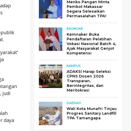
Menko Pangan Minta
hadap
Pemkot Makassar
Segera Selesaikan
us
Permasalahan TPA!
EKONOMI
epublik
Kemnaker Buka
t.
Pendaftaran Pelatihan
Vokasi Nasional Batch 4,
Ajak Masyarakat Genjot
yarakat’
Kompetensi
ja
KAMPUS
ADAKSI Harap Seleksi
CPNS Dosen 2026
ga
Transparan,
ntangan
Berintegritas, dan
Meritokrasi
 judi
DAERAH
Wali Kota Munafri Tinjau
alah
Progres Sanitary Landfill
TPA Tamangapa
er daya