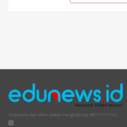
Kerjasama dan Mitra silakan menghubungi 085171117123