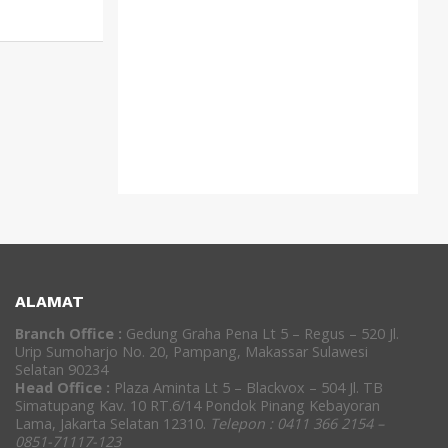
ALAMAT
Branch Office :
Gedung Graha Pena Lt 5 – Regus – 520 Jl.
Urip Sumoharjo No. 20, Pampang, Makassar Sulawesi
Selatan 90234
Head Office :
Plaza Aminta Lt 5 – Blackvox – 504 Jl. TB
Simatupang Kav. 10 RT.6/14 Pondok Pinang Kebayoran
Lama, Jakarta Selatan 12310.
Telepon : 0411 366 2154 –
0851-71117-123