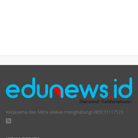
Kerjasama dan Mitra silakan menghubungi 085171117123