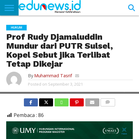
BERANDA
NEWS
EDUNEWS
LITERASI
PUSTAKA
SOSOK
TEKNO
KHASANAH
SASTRA
HUKUM
Prof Rudy Djamaluddin
Mundur dari PUTR Sulsel,
Kopel Sebut jika Terlibat
Tetap Dikejar
By
Muhammad Tasrif
Posted on
September 3, 2021
PENELITI SENIOR KOPEL INDONESIA, HERMAN.
COMMENTS
Pembaca :
86