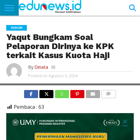
BERANDA
NEWS
EDUNEWS
LITERASI
PUSTAKA
SOSOK
TEKNO
KHASANAH
SASTRA
HUKUM
Yaqut Bungkam Soal
Pelaporan Dirinya ke KPK
terkait Kasus Kuota Haji
By
Dinata
Posted on
Agustus 3, 2024
COMMENTS
Pembaca :
63