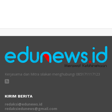
Kerjasama dan Mitra silakan menghubungi 085171117123
KIRIM BERITA
redaksi@edunews.id
redaksiedunews@gmail.com