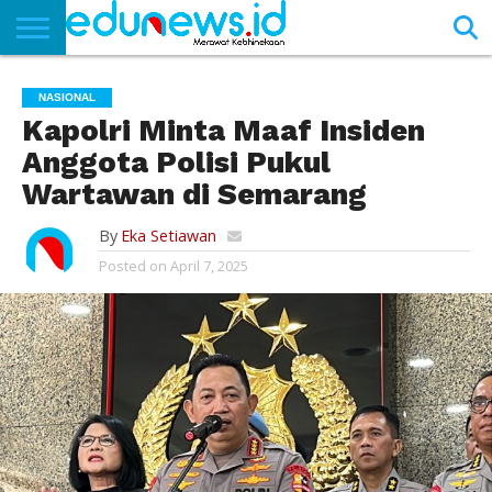
BERANDA
NEWS
EDUNEWS
LITERASI
PUSTAKA
SOSOK
TEKNO
KHASANAH
SASTRA
NASIONAL
Kapolri Minta Maaf Insiden
Anggota Polisi Pukul
Wartawan di Semarang
By
Eka Setiawan
Posted on
April 7, 2025