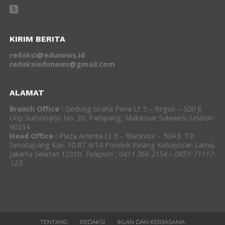
KIRIM BERITA
redaksi@edunews.id
redaksiedunews@gmail.com
ALAMAT
Branch Office :
Gedung Graha Pena Lt 5 – Regus – 520 Jl.
Urip Sumoharjo No. 20, Pampang, Makassar Sulawesi Selatan
90234
Head Office :
Plaza Aminta Lt 5 – Blackvox – 504 Jl. TB
Simatupang Kav. 10 RT.6/14 Pondok Pinang Kebayoran Lama,
Jakarta Selatan 12310.
Telepon : 0411 366 2154 – 0851-71117-
123
TENTANG
REDAKSI
IKLAN DAN KERJASAMA