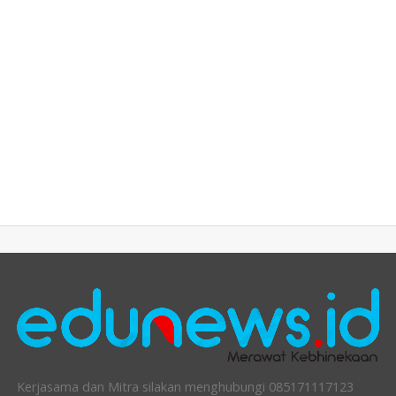
Kerjasama dan Mitra silakan menghubungi 085171117123